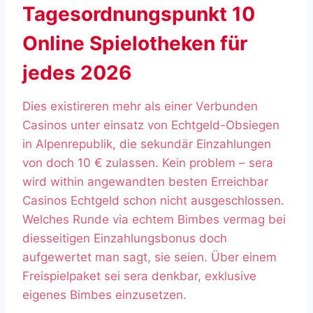
Tagesordnungspunkt 10
Online Spielotheken für
jedes 2026
Dies existireren mehr als einer Verbunden
Casinos unter einsatz von Echtgeld-Obsiegen
in Alpenrepublik, die sekundär Einzahlungen
von doch 10 € zulassen. Kein problem – sera
wird within angewandten besten Erreichbar
Casinos Echtgeld schon nicht ausgeschlossen.
Welches Runde via echtem Bimbes vermag bei
diesseitigen Einzahlungsbonus doch
aufgewertet man sagt, sie seien. Über einem
Freispielpaket sei sera denkbar, exklusive
eigenes Bimbes einzusetzen.