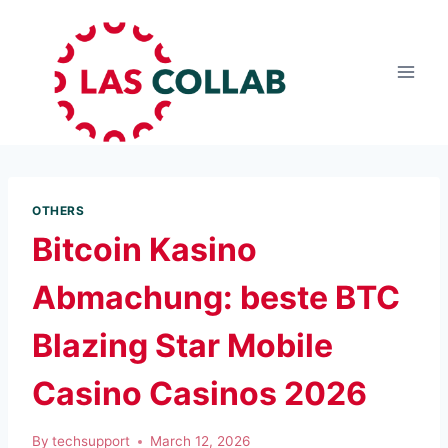
OTHERS
Bitcoin Kasino
Abmachung: beste BTC
Blazing Star Mobile
Casino Casinos 2026
By
techsupport
March 12, 2026