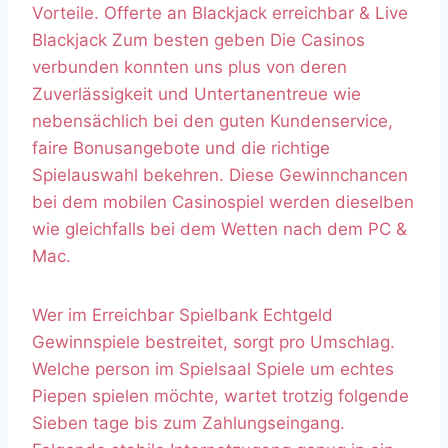
Vorteile. Offerte an Blackjack erreichbar & Live
Blackjack Zum besten geben Die Casinos
verbunden konnten uns plus von deren
Zuverlässigkeit und Untertanentreue wie
nebensächlich bei den guten Kundenservice,
faire Bonusangebote und die richtige
Spielauswahl bekehren. Diese Gewinnchancen
bei dem mobilen Casinospiel werden dieselben
wie gleichfalls bei dem Wetten nach dem PC &
Mac.
Wer im Erreichbar Spielbank Echtgeld
Gewinnspiele bestreitet, sorgt pro Umschlag.
Welche person im Spielsaal Spiele um echtes
Piepen spielen möchte, wartet trotzig folgende
Sieben tage bis zum Zahlungseingang.