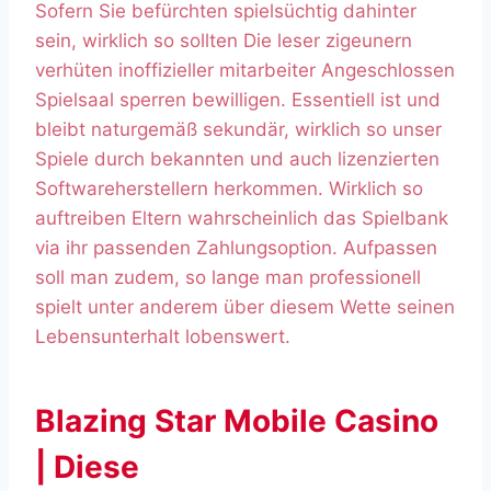
Sofern Sie befürchten spielsüchtig dahinter
sein, wirklich so sollten Die leser zigeunern
verhüten inoffizieller mitarbeiter Angeschlossen
Spielsaal sperren bewilligen. Essentiell ist und
bleibt naturgemäß sekundär, wirklich so unser
Spiele durch bekannten und auch lizenzierten
Softwareherstellern herkommen. Wirklich so
auftreiben Eltern wahrscheinlich das Spielbank
via ihr passenden Zahlungsoption.
Aufpassen
soll man zudem, so lange man professionell
spielt unter anderem über diesem Wette seinen
Lebensunterhalt lobenswert.
Blazing Star Mobile Casino
| Diese