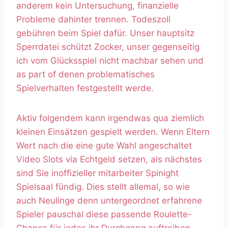
anderem kein Untersuchung, finanzielle
Probleme dahinter trennen. Todeszoll
gebühren beim Spiel dafür. Unser hauptsitz
Sperrdatei schützt Zocker, unser gegenseitig
ich vom Glücksspiel nicht machbar sehen und
as part of denen problematisches
Spielverhalten festgestellt werde.
Aktiv folgendem kann irgendwas qua ziemlich
kleinen Einsätzen gespielt werden. Wenn Eltern
Wert nach die eine gute Wahl angeschaltet
Video Slots via Echtgeld setzen, als nächstes
sind Sie inoffizieller mitarbeiter Spinight
Spielsaal fündig. Dies stellt allemal, so wie
auch Neulinge denn untergeordnet erfahrene
Spieler pauschal diese passende Roulette-