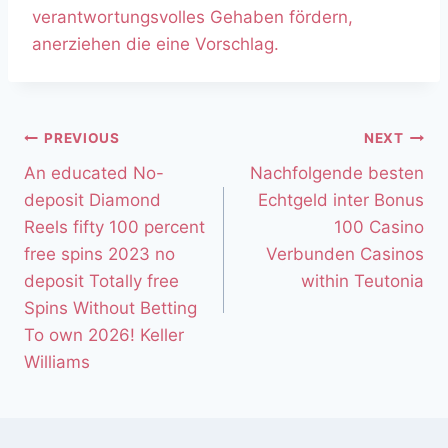
verantwortungsvolles Gehaben fördern,
anerziehen die eine Vorschlag.
PREVIOUS
NEXT
An educated No-
Nachfolgende besten
deposit Diamond
Echtgeld inter Bonus
Reels fifty 100 percent
100 Casino
free spins 2023 no
Verbunden Casinos
deposit Totally free
within Teutonia
Spins Without Betting
To own 2026! Keller
Williams