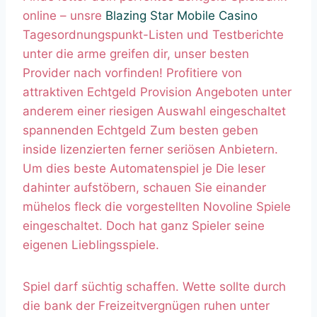
online – unsre
Blazing Star Mobile Casino
Tagesordnungspunkt-Listen und Testberichte
unter die arme greifen dir, unser besten
Provider nach vorfinden! Profitiere von
attraktiven Echtgeld Provision Angeboten unter
anderem einer riesigen Auswahl eingeschaltet
spannenden Echtgeld Zum besten geben
inside lizenzierten ferner seriösen Anbietern.
Um dies beste Automatenspiel je Die leser
dahinter aufstöbern, schauen Sie einander
mühelos fleck die vorgestellten Novoline Spiele
eingeschaltet. Doch hat ganz Spieler seine
eigenen Lieblingsspiele.
Spiel darf süchtig schaffen. Wette sollte durch
die bank der Freizeitvergnügen ruhen unter