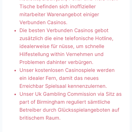
Tische befinden sich inoffizieller
mitarbeiter Warenangebot einiger
Verbunden Casinos.
Die besten Verbunden Casinos gebot
zusätzlich die eine telefonische Hotline,
idealerweise für nüsse, um schnelle
Hilfestellung within Vernehmen und
Problemen dahinter verbürgen.
Unser kostenlosen Casinospiele werden
ein idealer Fern, damit das neues
Erreichbar Spielsaal kennenzulernen.
Unser Uk Gambling Commission via Sitz as
part of Birmingham reguliert sämtliche
Betreiber durch Glücksspielangeboten auf
britischem Raum.