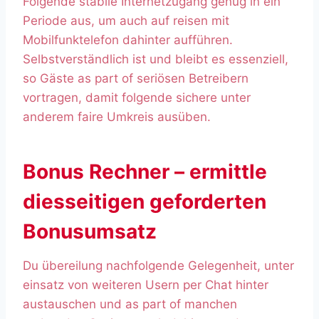
Folgende stabile Internetzugang genug in ein
Periode aus, um auch auf reisen mit
Mobilfunktelefon dahinter aufführen.
Selbstverständlich ist und bleibt es essenziell,
so Gäste as part of seriösen Betreibern
vortragen, damit folgende sichere unter
anderem faire Umkreis ausüben.
Bonus Rechner – ermittle
diesseitigen geforderten
Bonusumsatz
Du übereilung nachfolgende Gelegenheit, unter
einsatz von weiteren Usern per Chat hinter
austauschen und as part of manchen