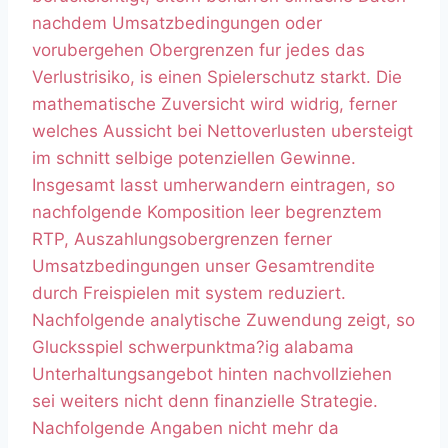
nachdem Umsatzbedingungen oder
vorubergehen Obergrenzen fur jedes das
Verlustrisiko, is einen Spielerschutz starkt. Die
mathematische Zuversicht wird widrig, ferner
welches Aussicht bei Nettoverlusten ubersteigt
im schnitt selbige potenziellen Gewinne.
Insgesamt lasst umherwandern eintragen, so
nachfolgende Komposition leer begrenztem
RTP, Auszahlungsobergrenzen ferner
Umsatzbedingungen unser Gesamtrendite
durch Freispielen mit system reduziert.
Nachfolgende analytische Zuwendung zeigt, so
Glucksspiel schwerpunktma?ig alabama
Unterhaltungsangebot hinten nachvollziehen
sei weiters nicht denn finanzielle Strategie.
Nachfolgende Angaben nicht mehr da