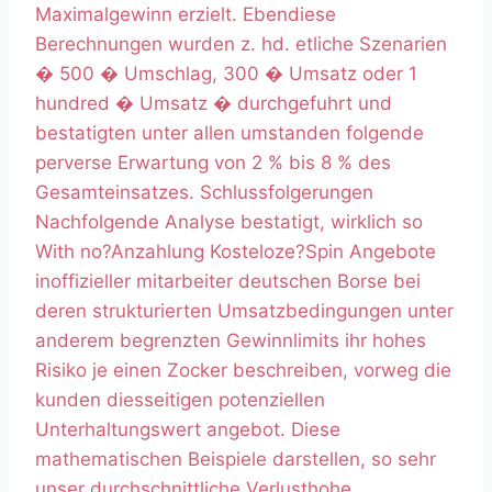
Maximalgewinn erzielt. Ebendiese
Berechnungen wurden z. hd. etliche Szenarien
� 500 � Umschlag, 300 � Umsatz oder 1
hundred � Umsatz � durchgefuhrt und
bestatigten unter allen umstanden folgende
perverse Erwartung von 2 % bis 8 % des
Gesamteinsatzes. Schlussfolgerungen
Nachfolgende Analyse bestatigt, wirklich so
With no?Anzahlung Kosteloze?Spin Angebote
inoffizieller mitarbeiter deutschen Borse bei
deren strukturierten Umsatzbedingungen unter
anderem begrenzten Gewinnlimits ihr hohes
Risiko je einen Zocker beschreiben, vorweg die
kunden diesseitigen potenziellen
Unterhaltungswert angebot. Diese
mathematischen Beispiele darstellen, so sehr
unser durchschnittliche Verlusthohe