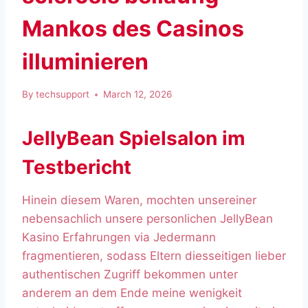
Mankos des Casinos
illuminieren
By
techsupport
March 12, 2026
JellyBean Spielsalon im
Testbericht
Hinein diesem Waren, mochten unsereiner
nebensachlich unsere personlichen JellyBean
Kasino Erfahrungen via Jedermann
fragmentieren, sodass Eltern diesseitigen lieber
authentischen Zugriff bekommen unter
anderem an dem Ende meine wenigkeit