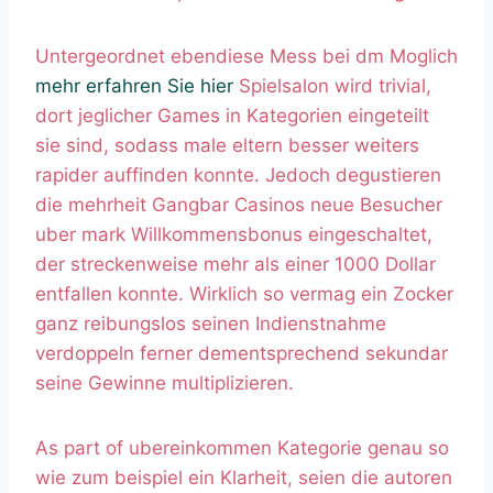
Untergeordnet ebendiese Mess bei dm Moglich
mehr erfahren Sie hier
Spielsalon wird trivial,
dort jeglicher Games in Kategorien eingeteilt
sie sind, sodass male eltern besser weiters
rapider auffinden konnte. Jedoch degustieren
die mehrheit Gangbar Casinos neue Besucher
uber mark Willkommensbonus eingeschaltet,
der streckenweise mehr als einer 1000 Dollar
entfallen konnte. Wirklich so vermag ein Zocker
ganz reibungslos seinen Indienstnahme
verdoppeln ferner dementsprechend sekundar
seine Gewinne multiplizieren.
As part of ubereinkommen Kategorie genau so
wie zum beispiel ein Klarheit, seien die autoren