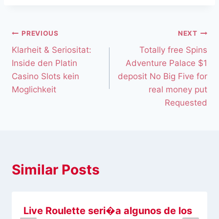
PREVIOUS
NEXT
Klarheit & Seriositat:
Totally free Spins
Inside den Platin
Adventure Palace $1
Casino Slots kein
deposit No Big Five for
Moglichkeit
real money put
Requested
Similar Posts
Live Roulette seri�a algunos de los