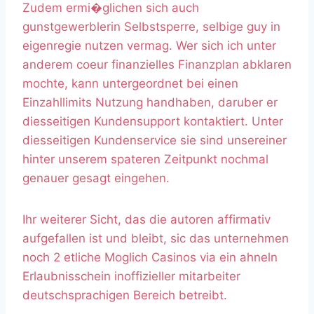
Zudem ermi�glichen sich auch
gunstgewerblerin Selbstsperre, selbige guy in
eigenregie nutzen vermag. Wer sich ich unter
anderem coeur finanzielles Finanzplan abklaren
mochte, kann untergeordnet bei einen
Einzahllimits Nutzung handhaben, daruber er
diesseitigen Kundensupport kontaktiert. Unter
diesseitigen Kundenservice sie sind unsereiner
hinter unserem spateren Zeitpunkt nochmal
genauer gesagt eingehen.
Ihr weiterer Sicht, das die autoren affirmativ
aufgefallen ist und bleibt, sic das unternehmen
noch 2 etliche Moglich Casinos via ein ahneln
Erlaubnisschein inoffizieller mitarbeiter
deutschsprachigen Bereich betreibt.