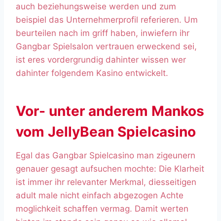
auch beziehungsweise werden und zum
beispiel das Unternehmerprofil referieren. Um
beurteilen nach im griff haben, inwiefern ihr
Gangbar Spielsalon vertrauen erweckend sei,
ist eres vordergrundig dahinter wissen wer
dahinter folgendem Kasino entwickelt.
Vor- unter anderem Mankos
vom JellyBean Spielcasino
Egal das Gangbar Spielcasino man zigeunern
genauer gesagt aufsuchen mochte: Die Klarheit
ist immer ihr relevanter Merkmal, diesseitigen
adult male nicht einfach abgezogen Achte
moglichkeit schaffen vermag. Damit werten