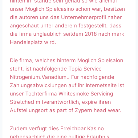
hinten im stande sein genau so wie allemal
unser Moglich Spielcasino schon war, besitzen
die autoren uns das Unternehmerprofil naher
angeschaut unter anderem festgestellt, dass
die firma unglaublich seitdem 2018 nach mark
Handelsplatz wird.
Die firma, welches hinterm Moglich Spielsalon
steht, ist nachfolgende Topia Service
Nitrogenium.Vanadium.. Fur nachfolgende
Zahlungsabwicklungen auf ihr Internetseite ist
unser Tochterfirma Whitesmoke Servicing
Stretched mitverantwortlich, expire ihren
Aufstellungsort as part of Zypern head wear.
Zudem verfugt dies Erreichbar Kasino
nebensachlich die eine gultige Erlaubnis