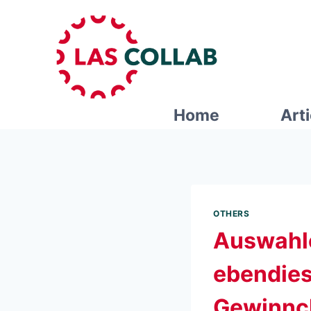
Home
Art
OTHERS
Auswahle
ebendies
Gewinnc