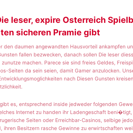
ie leser, expire Osterreich Spie
en sicheren Pramie gibt
er den daumen angewandten Hausvorteil ankampfen un
unsten fallen bezwecken, danach sollen Die leser diess
zunutze machen. Parece sie sind freies Geldes, Freispie
s-Seiten da sein seien, damit Gamer anzulocken. Unse
ntwicklungsmoglichkeiten nach Diesen Gunsten kreise
zlichkeit.
 gibt es, entsprechend inside jedweder folgenden Gewe
elches Internet zu handen ihr Ladengeschaft beni�tigt,
rugerische Seiten oder Erreichbar-Casinos, selbige jed
, ihren Besitzern rasche Gewinne zu erwirtschaften weit