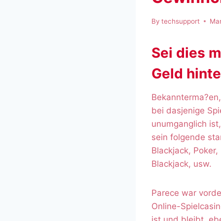
By
techsupport
Mar
Sei dies 
Geld hint
Bekannterma?en, 
bei dasjenige Spi
unumganglich ist,
sein folgende sta
Blackjack, Poker,
Blackjack, usw.
Parece war vorder
Online-Spielcasi
ist und bleibt, 