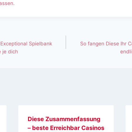
assen.
 Exceptional Spielbank
So fangen Diese Ihr C
 je dich
endl
Diese Zusammenfassung
– beste Erreichbar Casinos