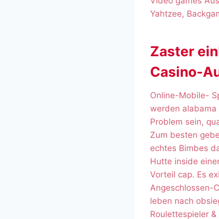
Video games Ausw
Yahtzee, Backga
Zaster ei
Casino-Au
Online-Mobile- Sp
werden alabama g
Problem sein, qu
Zum besten geben
echtes Bimbes da
Hutte inside ein
Vorteil cap. Es e
Angeschlossen-Ca
leben nach obsie
Roulettespieler &