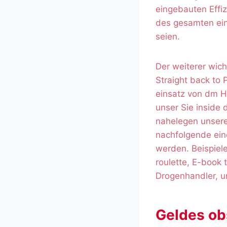
eingebauten Effiz
des gesamten ein
seien.
Der weiterer wich
Straight back to 
einsatz von dm Ha
unser Sie inside
nahelegen unsere
nachfolgende ein
werden. Beispiele
roulette, E-book 
Drogenhandler, u
Geldes ob