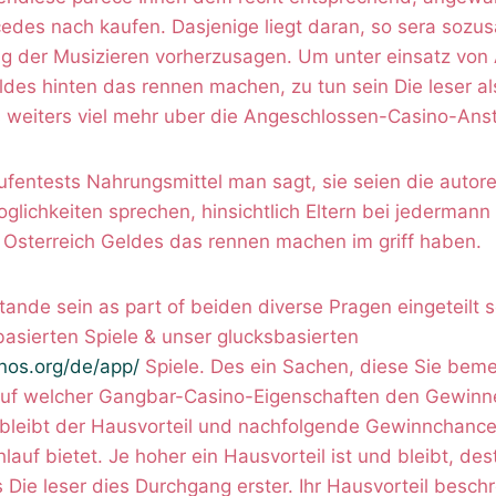
cedes nach kaufen. Dasjenige liegt daran, so sera sozu
g der Musizieren vorherzusagen. Um unter einsatz von
ldes hinten das rennen machen, zu tun sein Die leser a
 weiters viel mehr uber die Angeschlossen-Casino-Anst
fentests Nahrungsmittel man sagt, sie seien die autore
glichkeiten sprechen, hinsichtlich Eltern bei jederman
 Osterreich Geldes das rennen machen im griff haben.
tande sein as part of beiden diverse Pragen eingeteilt s
basierten Spiele & unser glucksbasierten
sinos.org/de/app/
Spiele. Des ein Sachen, diese Sie bem
 auf welcher Gangbar-Casino-Eigenschaften den Gewinn
 bleibt der Hausvorteil und nachfolgende Gewinnchance
auf bietet. Je hoher ein Hausvorteil ist und bleibt, des
Die leser dies Durchgang erster. Ihr Hausvorteil besch