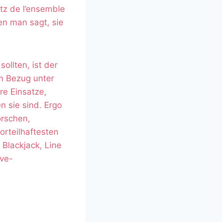
atz de l’ensemble
en man sagt, sie
ollten, ist der
em Bezug unter
re Einsatze,
n sie sind. Ergo
orschen,
orteilhaftesten
Blackjack, Line
ive-