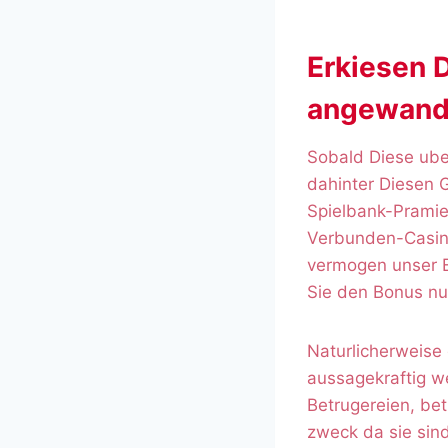
Erkiesen D
angewandt
Sobald Diese ub
dahinter Diesen G
Spielbank-Pramie 
Verbunden-Casino
vermogen unser E
Sie den Bonus nut
Naturlicherweise
aussagekraftig w
Betrugereien, bet
zweck da sie sind