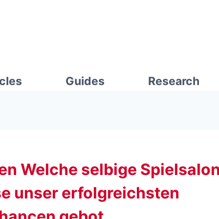
icles
Guides
Research
n Welche selbige Spielsalon
e unser erfolgreichsten
hancen gebot