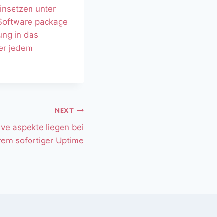
einsetzen unter
 Software package
ung in das
ter jedem
NEXT
ive aspekte liegen bei
rem sofortiger Uptime