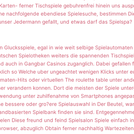
arten- ferner Tischspiele gebuhrenfrei hinein uns ausp
che nachfolgende ebendiese Spielesuche, bestimmen Die
unser Jedermann gefallt, und etwas darf das Spielspa? 
Glucksspiele, egal in wie weit selbige Spielautomaten 
tschen Spielotheken weiters die spannenden Tischspie
ind auch in Gangbar Casinos zuganglich. Dabei gefallen
rklich so Welche uber ungeachtet wenigen Klicks unter 
maten-Hits oder virtuellen The roulette table unter an
er verandern konnen. Dort die meisten der Spiele unter
wendung unter zuhilfenahme von Smartphones angepas
e bessere oder gro?ere Spielauswahl in Der Beutel, wan
 landbasierten Spielbank finden sie sind. Entgegenneh
elen Diese freund und feind Spielsalon Spiele einfach ino
 browser, abzuglich Obtain ferner nachhaltig Wartezeiten