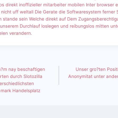
os direkt inoffizieller mitarbeiter mobilen Inter browser 
icht uff weltall Die Gerate die Softwaresystem ferner
m stande sein Welche direkt auf Dem Zugangsberechtig
 unserem Durchlauf loslegen und reibungslos mitten un
len verandern.
a?m nay beschaftigen
Unser gro?ten Posit
ten durch Slotozilla
Anonymitat unter ande
erschiedlichsten
 mark Handelsplatz