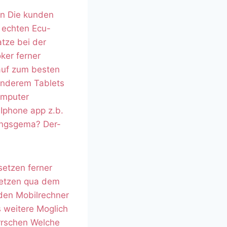
ben Die kunden
n echten Ecu-
tze bei der
ker ferner
lauf zum besten
anderem Tablets
omputer
 Iphone app z.b.
tungsgema? Der-
setzen ferner
 setzen qua dem
 den Mobilrechner
 weitere Moglich
rrschen Welche