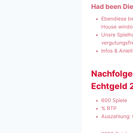
Had been Die
Ebendiese be
House windo
Unsre Spielh
vergutungsfr
Infos & Anle
Nachfolge
Echtgeld 
600 Spiele
% RTP
Auszahlung: 