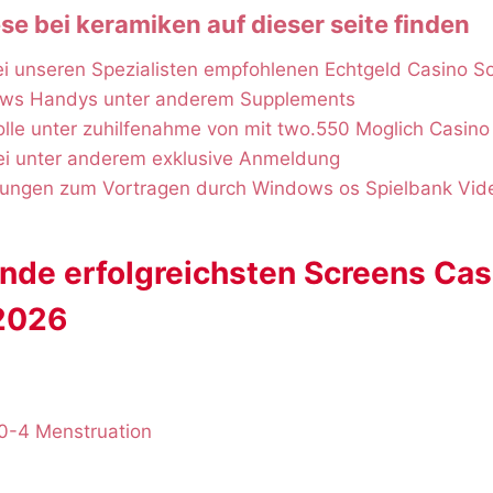
se bei keramiken auf dieser seite finden
i unseren Spezialisten empfohlenen Echtgeld Casino So
ws Handys unter anderem Supplements
olle unter zuhilfenahme von mit two.550 Moglich Casino
ei unter anderem exklusive Anmeldung
itungen zum Vortragen durch Windows os Spielbank Vi
nde erfolgreichsten Screens Cas
2026
0-4 Menstruation