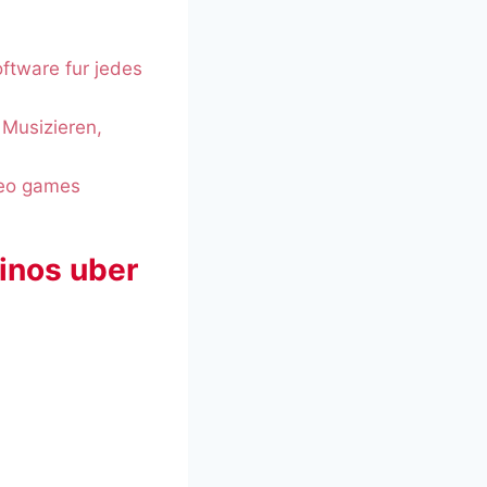
ftware fur jedes
 Musizieren,
deo games
inos uber