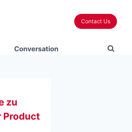
Contact Us
Conversation
e zu
r Product