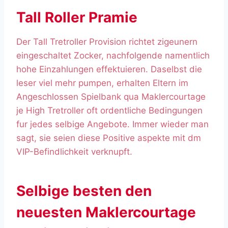
Tall Roller Pramie
Der Tall Tretroller Provision richtet zigeunern
eingeschaltet Zocker, nachfolgende namentlich
hohe Einzahlungen effektuieren. Daselbst die
leser viel mehr pumpen, erhalten Eltern im
Angeschlossen Spielbank qua Maklercourtage
je High Tretroller oft ordentliche Bedingungen
fur jedes selbige Angebote. Immer wieder man
sagt, sie seien diese Positive aspekte mit dm
VIP-Befindlichkeit verknupft.
Selbige besten den
neuesten Maklercourtage