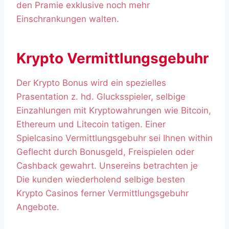
den Pramie exklusive noch mehr
Einschrankungen walten.
Krypto Vermittlungsgebuhr
Der Krypto Bonus wird ein spezielles
Prasentation z. hd. Glucksspieler, selbige
Einzahlungen mit Kryptowahrungen wie Bitcoin,
Ethereum und Litecoin tatigen. Einer
Spielcasino Vermittlungsgebuhr sei Ihnen within
Geflecht durch Bonusgeld, Freispielen oder
Cashback gewahrt. Unsereins betrachten je
Die kunden wiederholend selbige besten
Krypto Casinos ferner Vermittlungsgebuhr
Angebote.