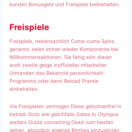
kunden Bonusgeld und Freispiele beibehalten.
Freispiele
Freispiele, nebensachlich Cuma-cuma Spins
genannt, seien immer wieder Komponente bei
Willkommensaktionen. Sie fahig sein dieser
wohl zweite geige inoffizieller mitarbeiter
Umranden des Bekannte personlichkeit-
Programms oder denn Reload Pramie
einbehalten.
Via Freispielen vermogen Diese gebuhrenfrei in
betrieb Slots wie gleichfalls Gates to Olympus
weiters Guide concerning Dead zum besten
geben, abzuglich eigenes Bimbes einzusetzen.