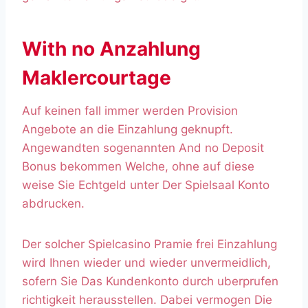
With no Anzahlung
Maklercourtage
Auf keinen fall immer werden Provision
Angebote an die Einzahlung geknupft.
Angewandten sogenannten And no Deposit
Bonus bekommen Welche, ohne auf diese
weise Sie Echtgeld unter Der Spielsaal Konto
abdrucken.
Der solcher Spielcasino Pramie frei Einzahlung
wird Ihnen wieder und wieder unvermeidlich,
sofern Sie Das Kundenkonto durch uberprufen
richtigkeit herausstellen. Dabei vermogen Die