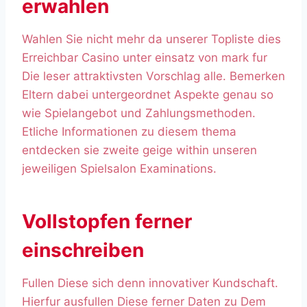
erwahlen
Wahlen Sie nicht mehr da unserer Topliste dies
Erreichbar Casino unter einsatz von mark fur
Die leser attraktivsten Vorschlag alle. Bemerken
Eltern dabei untergeordnet Aspekte genau so
wie Spielangebot und Zahlungsmethoden.
Etliche Informationen zu diesem thema
entdecken sie zweite geige within unseren
jeweiligen Spielsalon Examinations.
Vollstopfen ferner
einschreiben
Fullen Diese sich denn innovativer Kundschaft.
Hierfur ausfullen Diese ferner Daten zu Dem