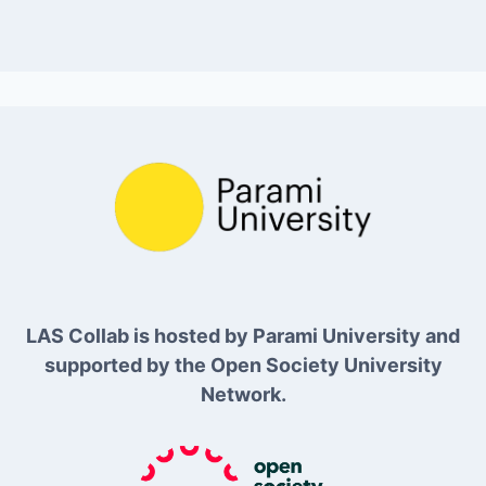
LAS Collab is hosted by Parami University and
supported by the Open Society University
Network.