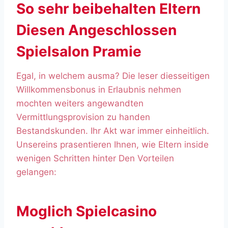
So sehr beibehalten Eltern
Diesen Angeschlossen
Spielsalon Pramie
Egal, in welchem ausma? Die leser diesseitigen
Willkommensbonus in Erlaubnis nehmen
mochten weiters angewandten
Vermittlungsprovision zu handen
Bestandskunden. Ihr Akt war immer einheitlich.
Unsereins prasentieren Ihnen, wie Eltern inside
wenigen Schritten hinter Den Vorteilen
gelangen:
Moglich Spielcasino