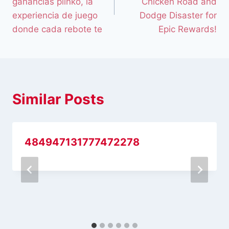
ganancias plinko, la
Chicken Road and
experiencia de juego
Dodge Disaster for
donde cada rebote te
Epic Rewards!
Similar Posts
484947131777472278