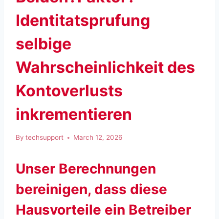
Identitatsprufung
selbige
Wahrscheinlichkeit des
Kontoverlusts
inkrementieren
By
techsupport
March 12, 2026
Unser Berechnungen
bereinigen, dass diese
Hausvorteile ein Betreiber