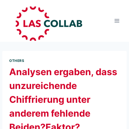
OTHERS
Analysen ergaben, dass
unzureichende
Chiffrierung unter
anderem fehlende
Beiden?Faktor?