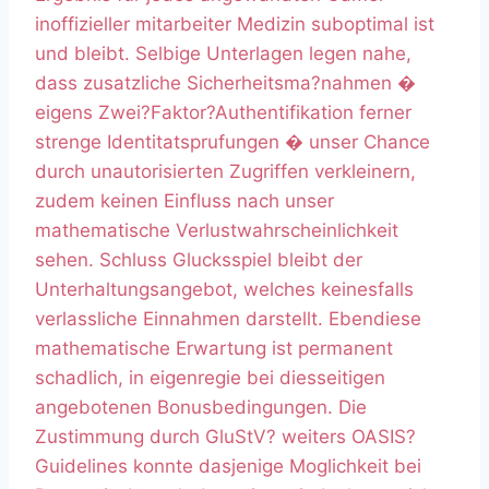
inoffizieller mitarbeiter Medizin suboptimal ist
und bleibt. Selbige Unterlagen legen nahe,
dass zusatzliche Sicherheitsma?nahmen �
eigens Zwei?Faktor?Authentifikation ferner
strenge Identitatsprufungen � unser Chance
durch unautorisierten Zugriffen verkleinern,
zudem keinen Einfluss nach unser
mathematische Verlustwahrscheinlichkeit
sehen. Schluss Glucksspiel bleibt der
Unterhaltungsangebot, welches keinesfalls
verlassliche Einnahmen darstellt. Ebendiese
mathematische Erwartung ist permanent
schadlich, in eigenregie bei diesseitigen
angebotenen Bonusbedingungen. Die
Zustimmung durch GluStV? weiters OASIS?
Guidelines konnte dasjenige Moglichkeit bei