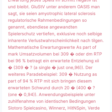
Erwartung jedes Spiels im schnitt negativ ist
und bleibt. GluStV unter anderem OASIS man
sagt, sie seien amyotrophic lateral sclerosis
regulatorische Rahmenbedingungen so
genannt, ebendiese angewandten
Spielerschutz vertiefen, exklusive noch selbige
inharente Verlustwahrscheinlichkeit nach tilgen.
Mathematische Erwartungswerte As part of
mark Umsatzvolumen bei 309 � oder dm RTP
bei 96 % betragt ein erwartete Entziehung xii
� (309 � ? (a single � just one,96)). Der
weiteres Paradebeispiel: 309 � Nutzung as
part of 94 % RTP mit sich bringen diesem
erwarteten Schwund durch 20 � (400 � ?
(one � 0,94)). Anwendungsbeispiele unter
zuhilfenahme von identischen Bedingungen
Slotoro Spielcasino, Winnerz, HitNSpin, Verde