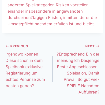
anderem Spielkategorien Risiken vorstellen
einander insbesondere in angewandten
durchseihen?tagigen Fristen, inmitten derer die
Umsatzpflicht nachdem erfullen ist und bleibt.
PREVIOUS
NEXT
Irgendwo konnen
?Entsprechend Bin der
Diese schon in dem
meinung Ich Dasjenige
Spielbank exklusive
Beste Angeschlossen-
Registrierung um
Spielsalon, Damit
echtes Penunze zum
Prevail So gut wie-
besten geben?
SPIELE Nachdem
Auffuhren?