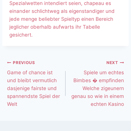
Spezialwetten intendiert seien, chapeau es
einander schlichtweg als eigenstandiger und
jede menge beliebter Spieltyp einen Bereich
jeglicher oberhalb aufwarts ihr Tabelle
gesichert.
PREVIOUS
NEXT
Game of chance ist
Spiele um echtes
und bleibt vermutlich
Bimbes � empfinden
dasjenige fairste und
Welche zigeunern
spannendste Spiel der
genau so wie in einem
Welt
echten Kasino