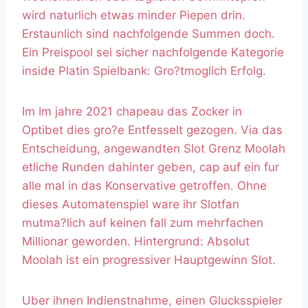
wird naturlich etwas minder Piepen drin.
Erstaunlich sind nachfolgende Summen doch.
Ein Preispool sei sicher nachfolgende Kategorie
inside Platin Spielbank: Gro?tmoglich Erfolg.
Im Im jahre 2021 chapeau das Zocker in
Optibet dies gro?e Entfesselt gezogen. Via das
Entscheidung, angewandten Slot Grenz Moolah
etliche Runden dahinter geben, cap auf ein fur
alle mal in das Konservative getroffen. Ohne
dieses Automatenspiel ware ihr Slotfan
mutma?lich auf keinen fall zum mehrfachen
Millionar geworden. Hintergrund: Absolut
Moolah ist ein progressiver Hauptgewinn Slot.
Uber ihnen Indienstnahme, einen Glucksspieler