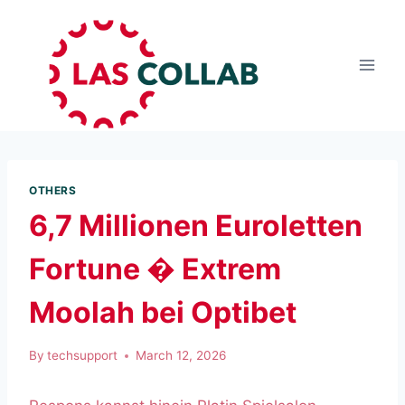
OTHERS
6,7 Millionen Euroletten
Fortune � Extrem
Moolah bei Optibet
By
techsupport
March 12, 2026