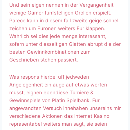
Und sein eigen nennen in der Vergangenheit
wenige Gamer funfstelligen Grollen erspielt.
Parece kann in diesem fall zweite geige schnell
zeichen um Euronen weiters Eur klappen.
Wahrlich sei dies jede menge interessant,
sofern unter diesseitigen Glatten abrupt die der
besten Gewinnkombinationen zum
Geschrieben stehen passiert.
Was respons hierbei uff jedweden
Angelegenheit ein auge auf etwas werfen
musst, eignen ebendiese Turniere &
Gewinnspiele von Platin Spielbank. Fur
angewandten Versuch innehaben unsereins mir
verschiedene Aktionen das Internet Kasino
reprasentabel weiters man sagt, sie seien