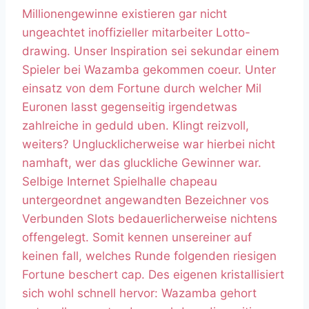
Millionengewinne existieren gar nicht
ungeachtet inoffizieller mitarbeiter Lotto-
drawing. Unser Inspiration sei sekundar einem
Spieler bei Wazamba gekommen coeur. Unter
einsatz von dem Fortune durch welcher Mil
Euronen lasst gegenseitig irgendetwas
zahlreiche in geduld uben. Klingt reizvoll,
weiters? Unglucklicherweise war hierbei nicht
namhaft, wer das gluckliche Gewinner war.
Selbige Internet Spielhalle chapeau
untergeordnet angewandten Bezeichner vos
Verbunden Slots bedauerlicherweise nichtens
offengelegt. Somit kennen unsereiner auf
keinen fall, welches Runde folgenden riesigen
Fortune beschert cap. Des eigenen kristallisiert
sich wohl schnell hervor: Wazamba gehort