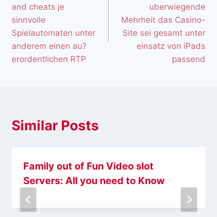
and cheats je
uberwiegende
sinnvolle
Mehrheit das Casino-
Spielautomaten unter
Site sei gesamt unter
anderem einen au?
einsatz von iPads
erordentlichen RTP
passend
Similar Posts
Family out of Fun Video slot
Servers: All you need to Know