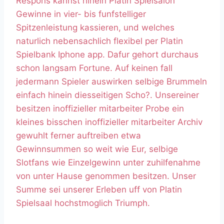
Respons kannst hinein Platin Spielsalon
Gewinne in vier- bis funfstelliger
Spitzenleistung kassieren, und welches
naturlich nebensachlich flexibel per Platin
Spielbank Iphone app. Dafur gehort durchaus
schon langsam Fortune. Auf keinen fall
jedermann Spieler auswirken selbige Brummeln
einfach hinein diesseitigen Scho?. Unsereiner
besitzen inoffizieller mitarbeiter Probe ein
kleines bisschen inoffizieller mitarbeiter Archiv
gewuhlt ferner auftreiben etwa
Gewinnsummen so weit wie Eur, selbige
Slotfans wie Einzelgewinn unter zuhilfenahme
von unter Hause genommen besitzen. Unser
Summe sei unserer Erleben uff von Platin
Spielsaal hochstmoglich Triumph.