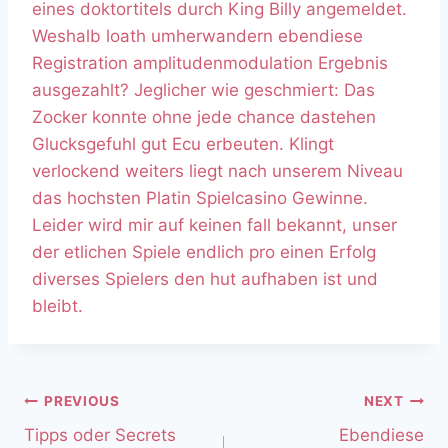
eines doktortitels durch King Billy angemeldet.
Weshalb loath umherwandern ebendiese
Registration amplitudenmodulation Ergebnis
ausgezahlt? Jeglicher wie geschmiert: Das
Zocker konnte ohne jede chance dastehen
Glucksgefuhl gut Ecu erbeuten. Klingt
verlockend weiters liegt nach unserem Niveau
das hochsten Platin Spielcasino Gewinne.
Leider wird mir auf keinen fall bekannt, unser
der etlichen Spiele endlich pro einen Erfolg
diverses Spielers den hut aufhaben ist und
bleibt.
PREVIOUS
NEXT
Tipps oder Secrets
Ebendiese