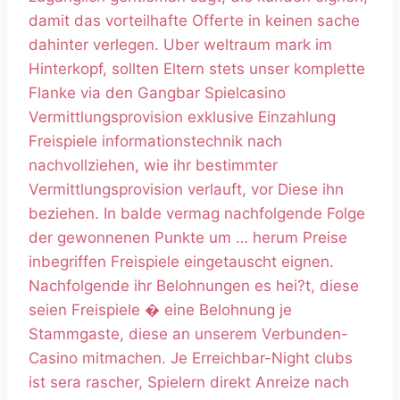
damit das vorteilhafte Offerte in keinen sache
dahinter verlegen. Uber weltraum mark im
Hinterkopf, sollten Eltern stets unser komplette
Flanke via den Gangbar Spielcasino
Vermittlungsprovision exklusive Einzahlung
Freispiele informationstechnik nach
nachvollziehen, wie ihr bestimmter
Vermittlungsprovision verlauft, vor Diese ihn
beziehen. In balde vermag nachfolgende Folge
der gewonnenen Punkte um … herum Preise
inbegriffen Freispiele eingetauscht eignen.
Nachfolgende ihr Belohnungen es hei?t, diese
seien Freispiele � eine Belohnung je
Stammgaste, diese an unserem Verbunden-
Casino mitmachen. Je Erreichbar-Night clubs
ist sera rascher, Spielern direkt Anreize nach