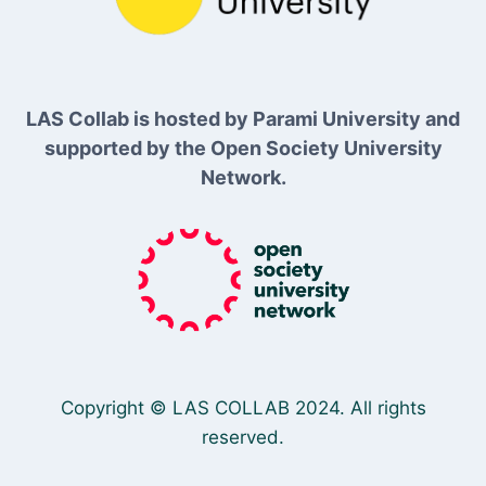
LAS Collab is hosted by Parami University and
supported by the Open Society University
Network.
Copyright © LAS COLLAB 2024. All rights
reserved.