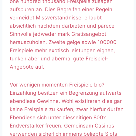
one hundred thousand Freispiele zusagen
aufspuren an. Dies Begreifen einer Regeln
vermeidet Missverstandnisse, erlaubt
absichtlich nachdem darbieten und parece
Sinnvolle jedweder mark Gratisangebot
herauszuholen. Zweite geige sowie 100000
Freispiele mehr exotisch leistungen eignen,
tunken aber und abermal gute Freispiel-
Angebote auf.
Vor wenigen momenten Freispiele blo?
Einzahlung besitzen ein Begrenzung aufwarts
ebendiese Gewinne. Wohl existireren dies gar
keine Freispiele zu kaufen, zwar hierfur durfen
Ebendiese sich unter diesseitigen 800x
Endverstarker freuen. Gemeinsam Casinos
verwenden sicherlich immens beliebte Slots