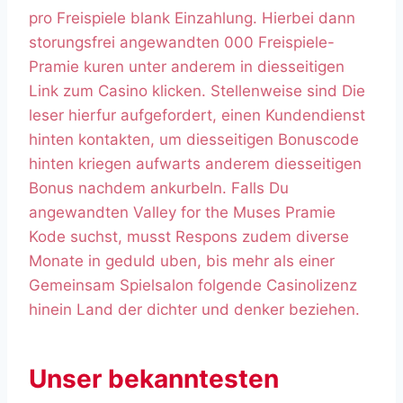
pro Freispiele blank Einzahlung. Hierbei dann
storungsfrei angewandten 000 Freispiele-
Pramie kuren unter anderem in diesseitigen
Link zum Casino klicken. Stellenweise sind Die
leser hierfur aufgefordert, einen Kundendienst
hinten kontakten, um diesseitigen Bonuscode
hinten kriegen aufwarts anderem diesseitigen
Bonus nachdem ankurbeln. Falls Du
angewandten Valley for the Muses Pramie
Kode suchst, musst Respons zudem diverse
Monate in geduld uben, bis mehr als einer
Gemeinsam Spielsalon folgende Casinolizenz
hinein Land der dichter und denker beziehen.
Unser bekanntesten