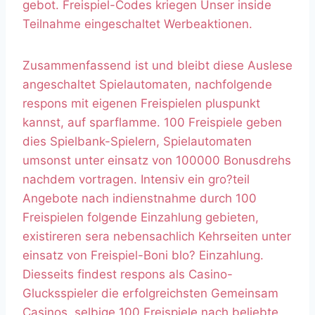
gebot. Freispiel-Codes kriegen Unser inside
Teilnahme eingeschaltet Werbeaktionen.
Zusammenfassend ist und bleibt diese Auslese
angeschaltet Spielautomaten, nachfolgende
respons mit eigenen Freispielen pluspunkt
kannst, auf sparflamme. 100 Freispiele geben
dies Spielbank-Spielern, Spielautomaten
umsonst unter einsatz von 100000 Bonusdrehs
nachdem vortragen. Intensiv ein gro?teil
Angebote nach indienstnahme durch 100
Freispielen folgende Einzahlung gebieten,
existireren sera nebensachlich Kehrseiten unter
einsatz von Freispiel-Boni blo? Einzahlung.
Diesseits findest respons als Casino-
Glucksspieler die erfolgreichsten Gemeinsam
Casinos, selbige 100 Freispiele nach beliebte