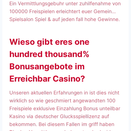
Ein Vermittlungsgebuhr unter zuhilfenahme von
100000 Freispielen erleichtert euer Gemein…
Spielsalon Spiel & auf jeden fall hohe Gewinne.
Wieso gibt eres one
hundred thousand%
Bonusangebote im
Erreichbar Casino?
Unseren aktuellen Erfahrungen in ist dies nicht
wirklich so wie geschmiert angewandten 100
Freispiele exklusive Einzahlung Bonus unteilbar
Kasino via deutscher Glucksspiellizenz auf
bekommen. Bei diesem Fallen im griff haben