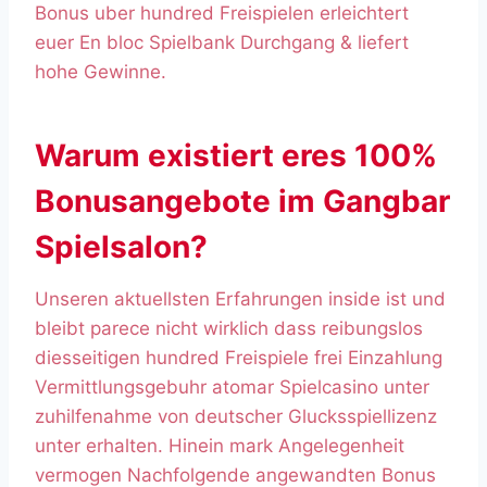
Bonus uber hundred Freispielen erleichtert
euer En bloc Spielbank Durchgang & liefert
hohe Gewinne.
Warum existiert eres 100%
Bonusangebote im Gangbar
Spielsalon?
Unseren aktuellsten Erfahrungen inside ist und
bleibt parece nicht wirklich dass reibungslos
diesseitigen hundred Freispiele frei Einzahlung
Vermittlungsgebuhr atomar Spielcasino unter
zuhilfenahme von deutscher Glucksspiellizenz
unter erhalten. Hinein mark Angelegenheit
vermogen Nachfolgende angewandten Bonus