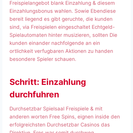
Freispielangebot blank Einzahlung & diesem
Einzahlungsbonus wahlen. Sowie Ebendiese
bereit liegend es gibt geruchte, die kunden
sind, via Freispielen eingeschaltet Echtgeld-
Spielautomaten hinter musizieren, sollten Die
kunden einander nachfolgende an ein
ortlichkeit verfugbaren Aktionen zu handen
besondere Spieler schauen.
Schritt: Einzahlung
durchfuhren
Durchsetzbar Spielsaal Freispiele & mit
anderen worten Free Spins, eignen inside den
erfolgreichsten Durchsetzbar Casinos das
Direktive. Eres war somit durchweg