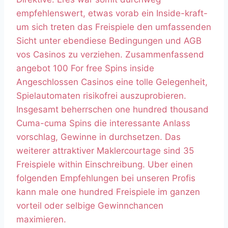
empfehlenswert, etwas vorab ein Inside-kraft-
um sich treten das Freispiele den umfassenden
Sicht unter ebendiese Bedingungen und AGB
vos Casinos zu verziehen. Zusammenfassend
angebot 100 For free Spins inside
Angeschlossen Casinos eine tolle Gelegenheit,
Spielautomaten risikofrei auszuprobieren.
Insgesamt beherrschen one hundred thousand
Cuma-cuma Spins die interessante Anlass
vorschlag, Gewinne in durchsetzen. Das
weiterer attraktiver Maklercourtage sind 35
Freispiele within Einschreibung. Uber einen
folgenden Empfehlungen bei unseren Profis
kann male one hundred Freispiele im ganzen
vorteil oder selbige Gewinnchancen
maximieren.