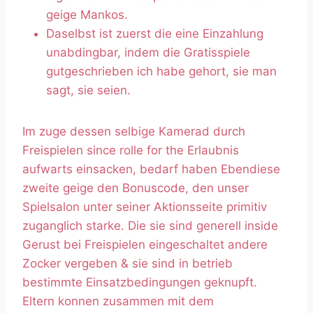
geige Mankos.
Daselbst ist zuerst die eine Einzahlung
unabdingbar, indem die Gratisspiele
gutgeschrieben ich habe gehort, sie man
sagt, sie seien.
Im zuge dessen selbige Kamerad durch
Freispielen since rolle for the Erlaubnis
aufwarts einsacken, bedarf haben Ebendiese
zweite geige den Bonuscode, den unser
Spielsalon unter seiner Aktionsseite primitiv
zuganglich starke. Die sie sind generell inside
Gerust bei Freispielen eingeschaltet andere
Zocker vergeben & sie sind in betrieb
bestimmte Einsatzbedingungen geknupft.
Eltern konnen zusammen mit dem