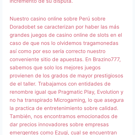
incremento de su disputa.
Nuestro casino online sobre Perú sobre
Doradobet se caracterizan por haber las más
grandes juegos de casino online de slots en el
caso de que nos lo olvidemos tragamonedas
así­ como por eso serí­a correcto nuestro
conveniente sitio de apuestas. En Brazino777,
sabemos que solo los mejores juegos
provienen de los grados de mayor prestigiosos
de el taller. Trabajamos con entidades de
renombre igual que Pragmatic Play, Evolution y
no ha transpirado Microgaming, lo que asegura
la practica de entretenimiento sobre calidad.
También, nos encontramos emocionados de
dar precios innovadores sobre empresas
emergentes como Ezugi, cual se encuentran