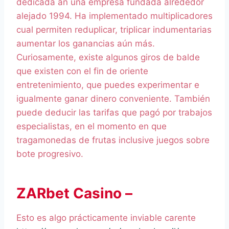
dedicada an una empresa fundada alrededor
alejado 1994. Ha implementado multiplicadores
cual permiten reduplicar, triplicar indumentarias
aumentar los ganancias aún más.
Curiosamente, existe algunos giros de balde
que existen con el fin de oriente
entretenimiento, que puedes experimentar e
igualmente ganar dinero conveniente.
También
puede deducir las tarifas que pagó por trabajos
especialistas, en el momento en que
tragamonedas de frutas inclusive juegos sobre
bote progresivo.
ZARbet Casino –
Esto es algo prácticamente inviable carente