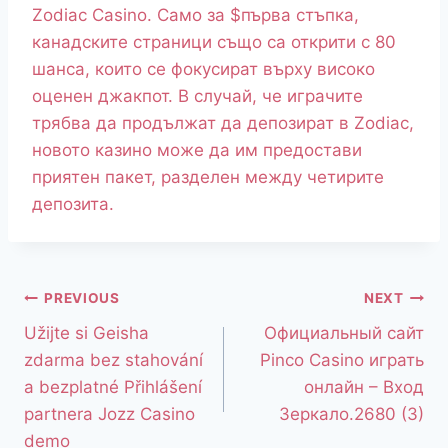
Zodiac Casino. Само за $първа стъпка,
канадските страници също са открити с 80
шанса, които се фокусират върху високо
оценен джакпот. В случай, че играчите
трябва да продължат да депозират в Zodiac,
новото казино може да им предостави
приятен пакет, разделен между четирите
депозита.
PREVIOUS
NEXT
Užijte si Geisha
Официальный сайт
zdarma bez stahování
Pinco Casino играть
a bezplatné Přihlášení
онлайн – Вход
partnera Jozz Casino
Зеркало.2680 (3)
demo