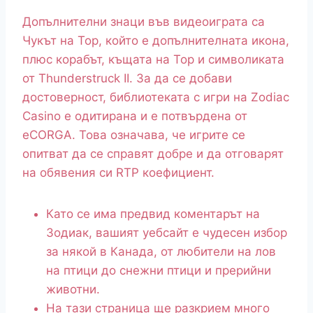
Допълнителни знаци във видеоиграта са
Чукът на Тор, който е допълнителната икона,
плюс корабът, къщата на Тор и символиката
от Thunderstruck II. За да се добави
достоверност, библиотеката с игри на Zodiac
Casino е одитирана и е потвърдена от
eCORGA. Това означава, че игрите се
опитват да се справят добре и да отговарят
на обявения си RTP коефициент.
Като се има предвид коментарът на
Зодиак, вашият уебсайт е чудесен избор
за някой в ​​Канада, от любители на лов
на птици до снежни птици и прерийни
животни.
На тази страница ще разкрием много