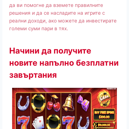
да ви помогне да вземете правилните
решения и да се насладите на игрите с
реални доходи, ако можете да инвестирате
големи суми пари в тях.
Начини да получите
новите напълно безплатни
завъртания