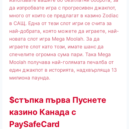
използвате вашите 80 безплатни оборота, за
да изпробвате игра с прогресивен джакпот,
много от които се предлагат в казино Zodiac
в САЩ. Една от тези слот игри се счита за
най-добрата, която можете да играете, най-
новата слот игра Mega Moolah. За да
играете слот като този, имате шанс да
спечелите огромна сума пари. Така Mega
Moolah получава най-голямата печалба от
един джакпот в историята, надхвърляща 13
милиона паунда.
$стъпка първа Пуснете
казино Канада с
PaySafeCard