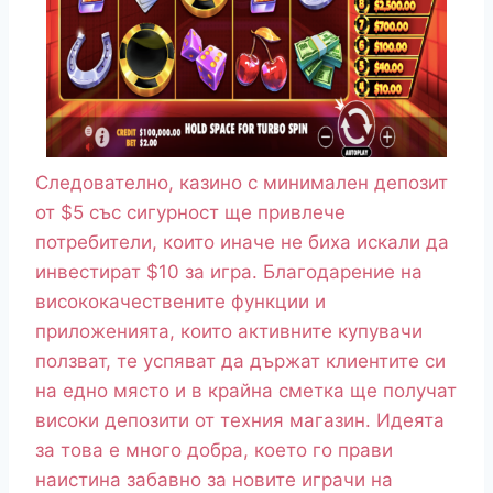
Следователно, казино с минимален депозит
от $5 със сигурност ще привлече
потребители, които иначе не биха искали да
инвестират $10 за игра. Благодарение на
висококачествените функции и
приложенията, които активните купувачи
ползват, те успяват да държат клиентите си
на едно място и в крайна сметка ще получат
високи депозити от техния магазин. Идеята
за това е много добра, което го прави
наистина забавно за новите играчи на