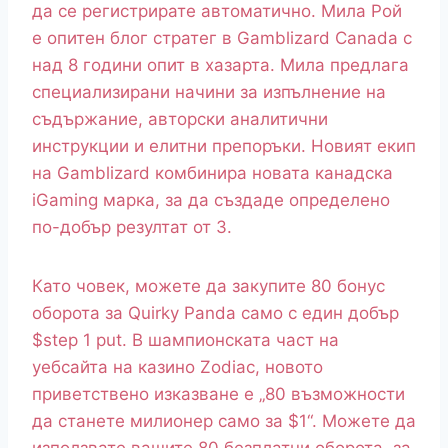
да се регистрирате автоматично. Мила Рой
е опитен блог стратег в Gamblizard Canada с
над 8 години опит в хазарта. Мила предлага
специализирани начини за изпълнение на
съдържание, авторски аналитични
инструкции и елитни препоръки. Новият екип
на Gamblizard комбинира новата канадска
iGaming марка, за да създаде определено
по-добър резултат от 3.
Като човек, можете да закупите 80 бонус
оборота за Quirky Panda само с един добър
$step 1 put. В шампионската част на
уебсайта на казино Zodiac, новото
приветствено изказване е „80 възможности
да станете милионер само за $1“. Можете да