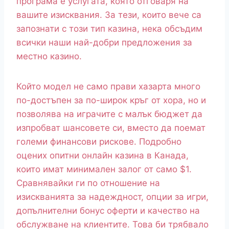
програма е услугата, която отговаря на
вашите изисквания. За тези, които вече са
запознати с този тип казина, нека обсъдим
всички наши най-добри предложения за
местно казино.
Който модел не само прави хазарта много
по-достъпен за по-широк кръг от хора, но и
позволява на играчите с малък бюджет да
изпробват шансовете си, вместо да поемат
големи финансови рискове. Подробно
оцених опитни онлайн казина в Канада,
които имат минимален залог от само $1.
Сравнявайки ги по отношение на
изискванията за надеждност, опции за игри,
допълнителни бонус оферти и качество на
обслужване на клиентите. Това би трябвало