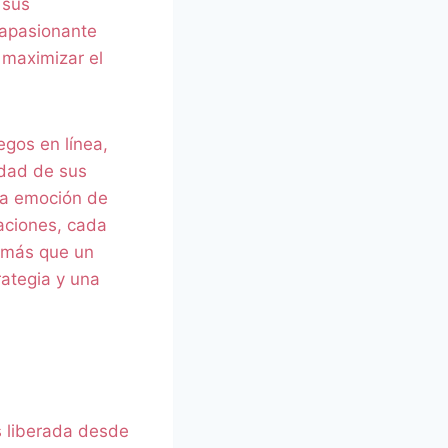
 sus
 apasionante
 maximizar el
gos en línea,
idad de sus
la emoción de
iaciones, cada
s más que un
rategia y una
s liberada desde