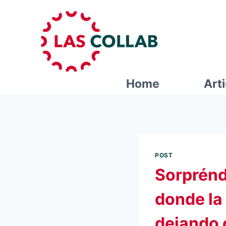
Home
Art
POST
Sorprénd
donde la 
dejando 