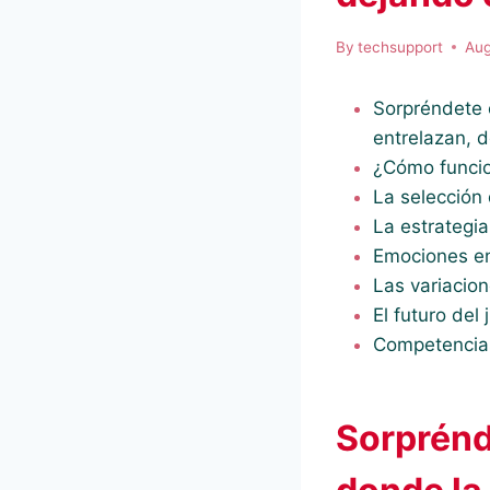
By
techsupport
Aug
Sorpréndete c
entrelazan, d
¿Cómo funcio
La selección 
La estrategia
Emociones en
Las variacion
El futuro del
Competencias
Sorprénd