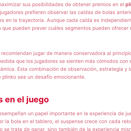
maximizar sus posibilidades de obtener premios en el
pl
jugadores prefieren observar las caídas de bolas anteri
nes en la trayectoria. Aunque cada caída es independien
n que pueden prever cuáles segmentos pueden ofrecer 
recomiendan jugar de manera conservadora al principio
medida que los jugadores se sienten más cómodos con 
námica. Esta combinación de observación, estrategia y 
e plinko sea un desafío emocionante.
 en el juego
sempeñan un papel importante en la experiencia de ju
r la bola en el tablero, el suspense crece con cada rebo
 se trata de ganar, sino también de la experiencia mis