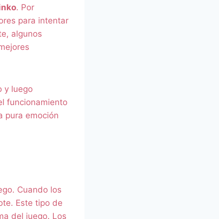
inko
. Por
ores para intentar
te, algunos
mejores
 y luego
el funcionamiento
la pura emoción
ego. Cuando los
te. Este tipo de
ma del juego. Los