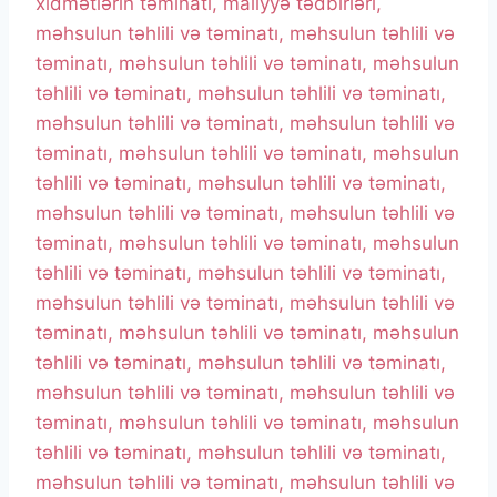
xidmətlərin təminatı, maliyyə tədbirləri,
məhsulun təhlili və təminatı, məhsulun təhlili və
təminatı, məhsulun təhlili və təminatı, məhsulun
təhlili və təminatı, məhsulun təhlili və təminatı,
məhsulun təhlili və təminatı, məhsulun təhlili və
təminatı, məhsulun təhlili və təminatı, məhsulun
təhlili və təminatı, məhsulun təhlili və təminatı,
məhsulun təhlili və təminatı, məhsulun təhlili və
təminatı, məhsulun təhlili və təminatı, məhsulun
təhlili və təminatı, məhsulun təhlili və təminatı,
məhsulun təhlili və təminatı, məhsulun təhlili və
təminatı, məhsulun təhlili və təminatı, məhsulun
təhlili və təminatı, məhsulun təhlili və təminatı,
məhsulun təhlili və təminatı, məhsulun təhlili və
təminatı, məhsulun təhlili və təminatı, məhsulun
təhlili və təminatı, məhsulun təhlili və təminatı,
məhsulun təhlili və təminatı, məhsulun təhlili və