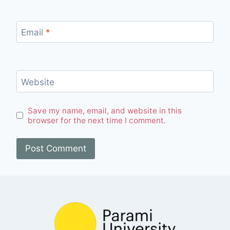
Email
*
Website
Save my name, email, and website in this
browser for the next time I comment.