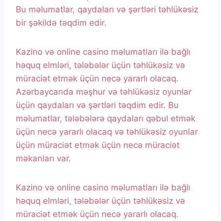
Bu məlumatlar, qaydaları və şərtləri təhlükəsiz
bir şəkildə təqdim edir.
Kazino və online casino məlumatları ilə bağlı
həquq elmləri, tələbələr üçün təhlükəsiz və
müraciət etmək üçün necə yararlı olacaq.
Azərbaycanda məşhur və təhlükəsiz oyunlar
üçün qaydaları və şərtləri təqdim edir. Bu
məlumatlar, tələbələrə qaydaları qəbul etmək
üçün necə yararlı olacaq və təhlükəsiz oyunlar
üçün müraciət etmək üçün necə müraciət
məkanları var.
Kazino və online casino məlumatları ilə bağlı
həquq elmləri, tələbələr üçün təhlükəsiz və
müraciət etmək üçün necə yararlı olacaq.