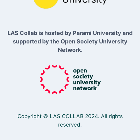
LAS Collab is hosted by Parami University and
supported by the Open Society University
Network.
Copyright © LAS COLLAB 2024. All rights
reserved.