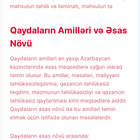
məhsulun təhlili və təminatı, məhsulun tə
Qaydaların Amilləri və Əsas
Növü
Qaydaların amilləri ən yaxşı Azərbaycan
kazinolarında əsas məqsədlərə uyğun olaraq
təmin olunur. Bu amillər, məsələn, maliyyəni
təhlükəsizləşdirmə, qazancın təhlükəsiz
təqdimi, məzmunun təhlükəsizliyi və qazancın
təhlükəsiz qaytarılması kimi məqsədlərə aiddir.
Qaydaların əsas növü də bu amilləri təmin
etmək üçün istifadə olunan məsələlərdir.
Qaydaların əsas növü arasında: