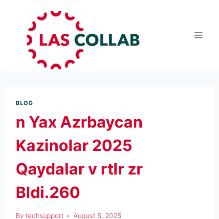
BLOG
n Yax Azrbaycan
Kazinolar 2025
Qaydalar v rtlr zr
Bldi.260
By
techsupport
August 5, 2025