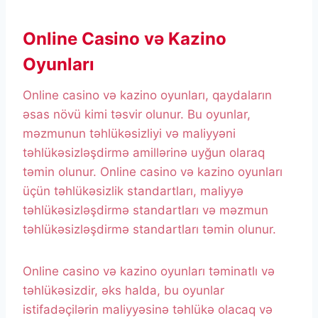
Online Casino və Kazino
Oyunları
Online casino və kazino oyunları, qaydaların
əsas növü kimi təsvir olunur. Bu oyunlar,
məzmunun təhlükəsizliyi və maliyyəni
təhlükəsizləşdirmə amillərinə uyğun olaraq
təmin olunur. Online casino və kazino oyunları
üçün təhlükəsizlik standartları, maliyyə
təhlükəsizləşdirmə standartları və məzmun
təhlükəsizləşdirmə standartları təmin olunur.
Online casino və kazino oyunları təminatlı və
təhlükəsizdir, əks halda, bu oyunlar
istifadəçilərin maliyyəsinə təhlükə olacaq və