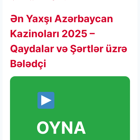
Ən Yaxşı Azərbaycan
Kazinoları 2025 –
Qaydalar və Şərtlər üzrə
Bələdçi
OYNA