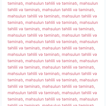
təminatı, məhsulun təhlili və təminatı, məhsulun
təhlili və təminatı, məhsulun təhlili və təminatı,
məhsulun təhlili və təminatı, məhsulun təhlili və
təminatı, məhsulun təhlili və təminatı, məhsulun
təhlili və təminatı, məhsulun təhlili və təminatı,
məhsulun təhlili və təminatı, məhsulun təhlili və
təminatı, məhsulun təhlili və təminatı, məhsulun
təhlili və təminatı, məhsulun təhlili və təminatı,
məhsulun təhlili və təminatı, məhsulun təhlili və
təminatı, məhsulun təhlili və təminatı, məhsulun
təhlili və təminatı, məhsulun təhlili və təminatı,
məhsulun təhlili və təminatı, məhsulun təhlili və
təminatı, məhsulun təhlili və təminatı, məhsulun
təhlili və təminatı, məhsulun təhlili və təminatı,
məhsulun təhlili və təminatı, məhsulun təhlili və
təminatı, məhsulun təhlili və təminatı, məhsulun
təhlili və təminatı, məhsulun təhlili və təminatı,