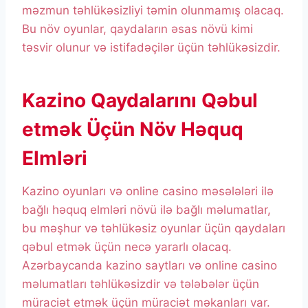
məzmun təhlükəsizliyi təmin olunmamış olacaq.
Bu növ oyunlar, qaydaların əsas növü kimi
təsvir olunur və istifadəçilər üçün təhlükəsizdir.
Kazino Qaydalarını Qəbul
etmək Üçün Növ Həquq
Elmləri
Kazino oyunları və online casino məsələləri ilə
bağlı həquq elmləri növü ilə bağlı məlumatlar,
bu məşhur və təhlükəsiz oyunlar üçün qaydaları
qəbul etmək üçün necə yararlı olacaq.
Azərbaycanda kazino saytları və online casino
məlumatları təhlükəsizdir və tələbələr üçün
müraciət etmək üçün müraciət məkanları var.