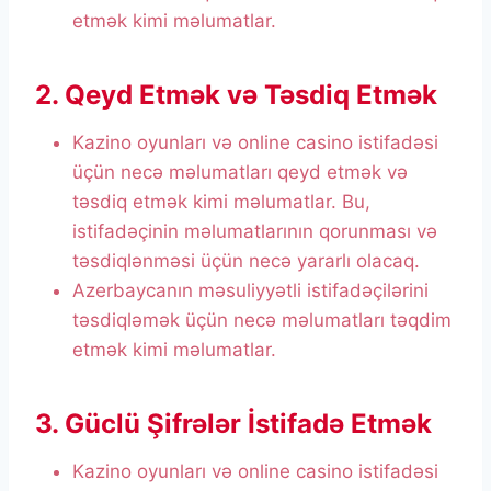
etmək kimi məlumatlar.
2. Qeyd Etmək və Təsdiq Etmək
Kazino oyunları və online casino istifadəsi
üçün necə məlumatları qeyd etmək və
təsdiq etmək kimi məlumatlar. Bu,
istifadəçinin məlumatlarının qorunması və
təsdiqlənməsi üçün necə yararlı olacaq.
Azerbaycanın məsuliyyətli istifadəçilərini
təsdiqləmək üçün necə məlumatları təqdim
etmək kimi məlumatlar.
3. Güclü Şifrələr İstifadə Etmək
Kazino oyunları və online casino istifadəsi