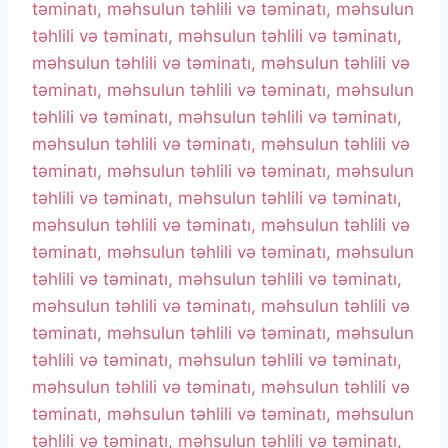
təminatı, məhsulun təhlili və təminatı, məhsulun
təhlili və təminatı, məhsulun təhlili və təminatı,
məhsulun təhlili və təminatı, məhsulun təhlili və
təminatı, məhsulun təhlili və təminatı, məhsulun
təhlili və təminatı, məhsulun təhlili və təminatı,
məhsulun təhlili və təminatı, məhsulun təhlili və
təminatı, məhsulun təhlili və təminatı, məhsulun
təhlili və təminatı, məhsulun təhlili və təminatı,
məhsulun təhlili və təminatı, məhsulun təhlili və
təminatı, məhsulun təhlili və təminatı, məhsulun
təhlili və təminatı, məhsulun təhlili və təminatı,
məhsulun təhlili və təminatı, məhsulun təhlili və
təminatı, məhsulun təhlili və təminatı, məhsulun
təhlili və təminatı, məhsulun təhlili və təminatı,
məhsulun təhlili və təminatı, məhsulun təhlili və
təminatı, məhsulun təhlili və təminatı, məhsulun
təhlili və təminatı, məhsulun təhlili və təminatı,