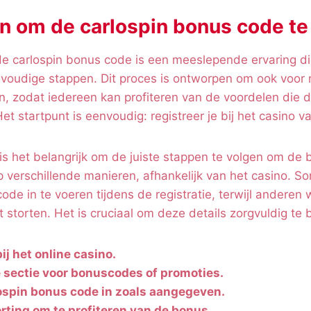
n om de carlospin bonus code te
de carlospin bonus code is een meeslepende ervaring d
voudige stappen. Dit proces is ontworpen om ook voor
ijn, zodat iedereen kan profiteren van de voordelen die 
t startpunt is eenvoudig: registreer je bij het casino v
 is het belangrijk om de juiste stappen te volgen om de 
p verschillende manieren, afhankelijk van het casino. 
ode in te voeren tijdens de registratie, terwijl anderen 
t storten. Het is cruciaal om deze details zorgvuldig te 
ij het online casino.
 sectie voor bonuscodes of promoties.
ospin bonus code in zoals aangegeven.
torting om te profiteren van de bonus.