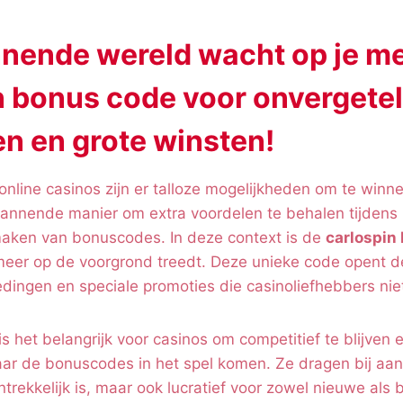
nende wereld wacht op je me
n bonus code voor onvergetel
 en grote winsten!
online casinos zijn er talloze mogelijkheden om te winnen
pannende manier om extra voordelen te behalen tijdens 
maken van bonuscodes. In deze context is de
carlospin
meer op de voorgrond treedt. Deze unieke code opent d
dingen en speciale promoties die casinoliefhebbers niet
 is het belangrijk voor casinos om competitief te blijven 
waar de bonuscodes in het spel komen. Ze dragen bij a
antrekkelijk is, maar ook lucratief voor zowel nieuwe als