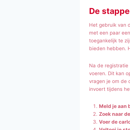
De stappe
Het gebruik van 
met een paar een
toegankelijk te z
bieden hebben. He
Na de registratie
voeren. Dit kan o
vragen je om de c
invoert tijdens he
Meld je aan b
Zoek naar de
Voer de carl
Voltooi je s