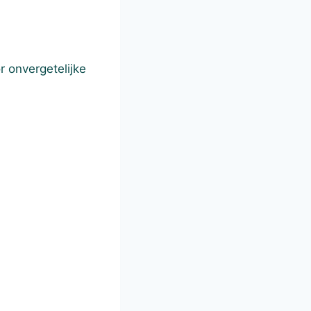
 onvergetelijke