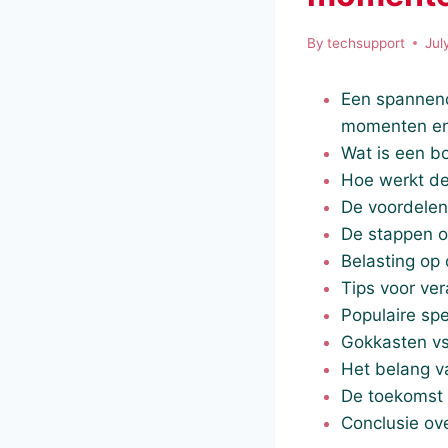
By
techsupport
Jul
Een spannend
momenten en 
Wat is een 
Hoe werkt de
De voordelen
De stappen o
Belasting op 
Tips voor ve
Populaire sp
Gokkasten vs.
Het belang va
De toekomst 
Conclusie ov