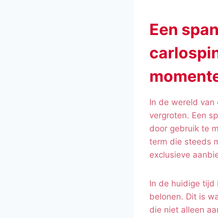
Een span
carlospi
momenten
In de wereld van 
vergroten. Een s
door gebruik te 
term die steeds 
exclusieve aanbie
In de huidige tijd
belonen. Dit is 
die niet alleen a