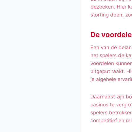
bezoeken. Hier k
storting doen, zo
De voordele
Een van de belang
het spelers de k
voordelen kunnen 
uitgeput raakt. H
je algehele ervar
Daarnaast zijn b
casinos te vergro
spelers betrokken
competitief en re