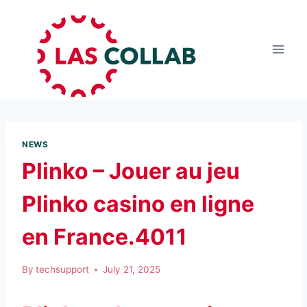
NEWS
Plinko – Jouer au jeu
Plinko casino en ligne
en France.4011
By
techsupport
July 21, 2025