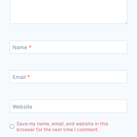
Name
*
Email
*
Website
Save my name, email, and website in this
browser for the next time I comment.