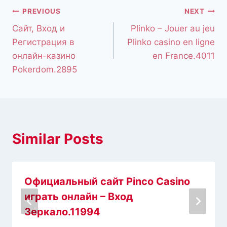
PREVIOUS
NEXT
Сайт, Вход и
Plinko – Jouer au jeu
Регистрация в
Plinko casino en ligne
онлайн-казино
en France.4011
Pokerdom.2895
Similar Posts
Официальный сайт Pinco Casino
играть онлайн – Вход
Зеркало.11994