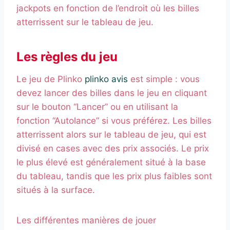
jackpots en fonction de l’endroit où les billes
atterrissent sur le tableau de jeu.
Les règles du jeu
Le jeu de Plinko
plinko avis
est simple : vous
devez lancer des billes dans le jeu en cliquant
sur le bouton “Lancer” ou en utilisant la
fonction “Autolance” si vous préférez. Les billes
atterrissent alors sur le tableau de jeu, qui est
divisé en cases avec des prix associés. Le prix
le plus élevé est généralement situé à la base
du tableau, tandis que les prix plus faibles sont
situés à la surface.
Les différentes manières de jouer