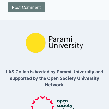
LAS Collab is hosted by Parami University and
supported by the Open Society University
Network.