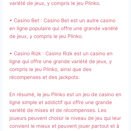
variété de jeux, y compris le jeu Plinko.
• Casino Bet : Casino Bet est un autre casino
en ligne populaire qui offre une grande variété
de jeux, y compris le jeu Plinko.
• Casino Rizk : Casino Rizk est un casino en
ligne qui offre une grande variété de jeux, y
compris le jeu Plinko, ainsi que des
récompenses et des jackpots.
En résumé, le jeu Plinko est un jeu de casino en
ligne simple et addictif qui offre une grande
variété de mises et de récompenses. Les
joueurs peuvent choisir le niveau de jeu qui leur
convient le mieux et peuvent jouer partout et à