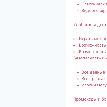
Классически
Видеопокер 
Удобство и дост
Играть можно
Возможность 
Возможность 
Безопасность и
Все данные 
Все транза
Игроки могу
Промокоды и бо