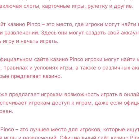
 включая слоты, карточные игры, рулетку и другие.
т казино Pinco – это место, где игроки могут найти 
и развлечений. Здесь они могут создать свой аккаун
 игру и начать играть.
официальном сайте казино Pinco игроки могут найти
, правилах и условиях игры, а также о различных ак
рые предлагает казино.
кже предлагает игрокам возможность играть в онла
еспечивает игрокам доступ к играм, даже если офиц
ован.
 Pinco – это лучшее место для игроков, которые ищу
 игры и развлечений. Официальный сайт казино Pinc