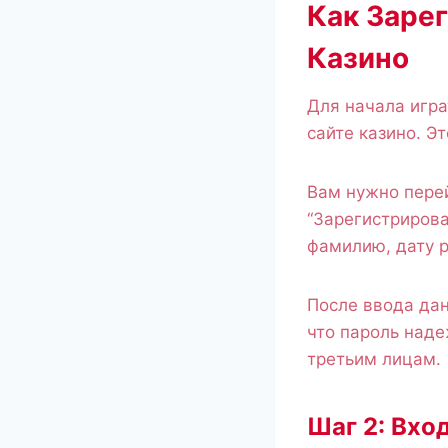
Как Зарег
Казино
Для начала игра
сайте казино. Э
Вам нужно перей
“Зарегистрирова
фамилию, дату р
После ввода дан
что пароль наде
третьим лицам.
Шаг 2: Вход