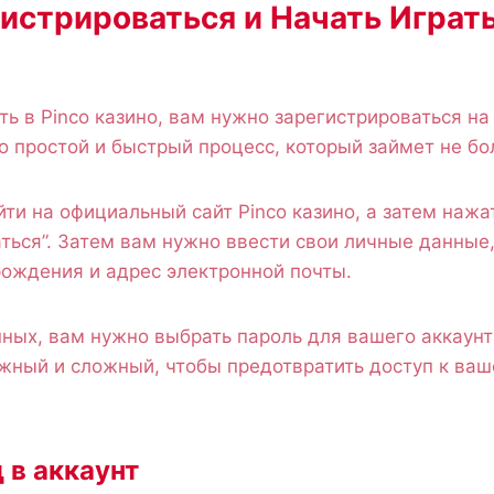
истрироваться и Начать Играть
ть в Pinco казино, вам нужно зарегистрироваться н
то простой и быстрый процесс, который займет не бо
ти на официальный сайт Pinco казино, а затем нажа
ться”. Затем вам нужно ввести свои личные данные
ождения и адрес электронной почты.
ных, вам нужно выбрать пароль для вашего аккаунт
жный и сложный, чтобы предотвратить доступ к ваш
 в аккаунт