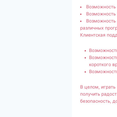
Возможность 
Возможность 
Возможность 
различных прог
Клиентская под
Возможность
Возможность
короткого в
Возможность
В целом, играть
получить радост
безопасность, д