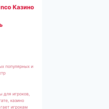
inco Казино
ь
ых популярных и
ктр
ы для игроков,
ате, казино
агает игрокам