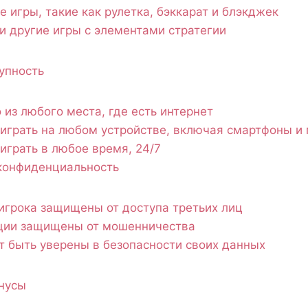
е игры, такие как рулетка, бэккарат и блэкджек
и другие игры с элементами стратегии
упность
 из любого места, где есть интернет
играть на любом устройстве, включая смартфоны и
играть в любое время, 24/7
 конфиденциальность
игрока защищены от доступа третьих лиц
кции защищены от мошенничества
т быть уверены в безопасности своих данных
нусы