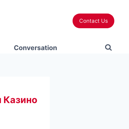
Contact Us
Conversation
н Казино