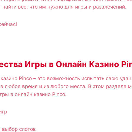
т найти все, что им нужно для игры и развлечений.
сейчас!
ства Игры в Онлайн Казино Pi
 казино Pinco – это возможность испытать свою удач
 в любое время и из любого места. В этом разделе 
ры в онлайн казино Pinco.
игр
 выбор слотов