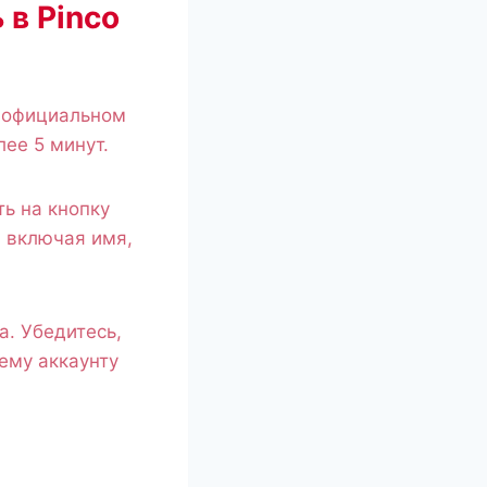
 в Pinco
а официальном
лее 5 минут.
ть на кнопку
, включая имя,
а. Убедитесь,
ему аккаунту