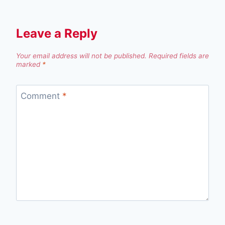
Leave a Reply
Your email address will not be published.
Required fields are
marked
*
Comment
*