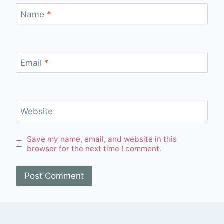
Name
*
Email
*
Website
Save my name, email, and website in this
browser for the next time I comment.