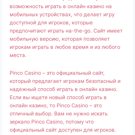
возможность играть в онлайн казино на
мобильных устройствах, что делает игру
доступной для игроков, которые
предпочитают играть на-the-go. Сайт имеет
мобильную версию, которая позволяет
игрокам играть в любое время и из любого
места.
Pinco Casino – это официальный сайт,
который предлагает игрокам безопасный и
надежный способ играть в онлайн казино.
Если вы ищете новый способ играть в
онлайн казино, то Pinco Casino – это
отличный выбор. Вам не нужно искать
зеркало Pinco Casino, потому что
официальный сайт доступен для игроков.