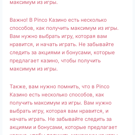
максимум из игры.
Важно! В Pinco Казино есть несколько
способов, как получить максимум из игры.
Вам нужно выбрать игру, которая вам
нравится, и начать играть. Не забывайте
следить за акциями и бонусами, которые
предлагает казино, чтобы получить
максимум из игры.
Также, вам нужно помнить, что в Pinco
Казино есть несколько способов, как
получить максимум из игры. Вам нужно
выбрать игру, которая вам нравится, и
начать играть. Не забывайте следить за
акциями и бонусами, которые предлагает