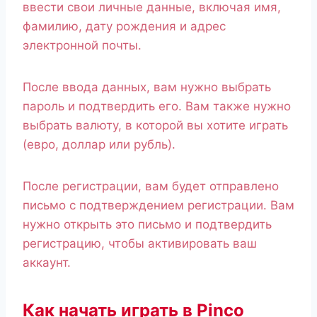
ввести свои личные данные, включая имя,
фамилию, дату рождения и адрес
электронной почты.
После ввода данных, вам нужно выбрать
пароль и подтвердить его. Вам также нужно
выбрать валюту, в которой вы хотите играть
(евро, доллар или рубль).
После регистрации, вам будет отправлено
письмо с подтверждением регистрации. Вам
нужно открыть это письмо и подтвердить
регистрацию, чтобы активировать ваш
аккаунт.
Как начать играть в Pinco