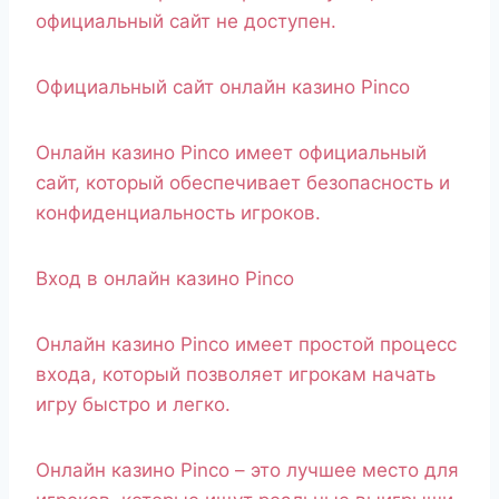
официальный сайт не доступен.
Официальный сайт онлайн казино Pinco
Онлайн казино Pinco имеет официальный
сайт, который обеспечивает безопасность и
конфиденциальность игроков.
Вход в онлайн казино Pinco
Онлайн казино Pinco имеет простой процесс
входа, который позволяет игрокам начать
игру быстро и легко.
Онлайн казино Pinco – это лучшее место для