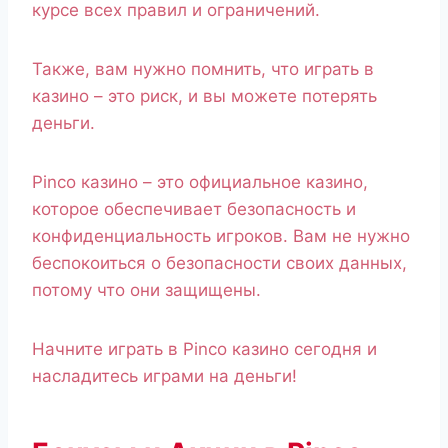
курсе всех правил и ограничений.
Также, вам нужно помнить, что играть в
казино – это риск, и вы можете потерять
деньги.
Pinco казино – это официальное казино,
которое обеспечивает безопасность и
конфиденциальность игроков. Вам не нужно
беспокоиться о безопасности своих данных,
потому что они защищены.
Начните играть в Pinco казино сегодня и
насладитесь играми на деньги!