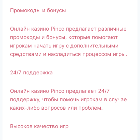
Промокоды и бонусы
Онлайн казино Pinco предлагает различные
промокоды и бонусы, которые помогают
игрокам начать игру с дополнительными
средствами и насладиться процессом игры.
24/7 поддержка
Онлайн казино Pinco предлагает 24/7
поддержку, чтобы помочь игрокам в случае
каких-либо вопросов или проблем.
Высокое качество игр