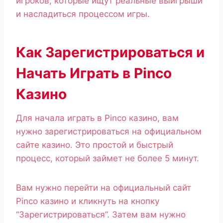
игроков, которые ищут реальные выигрыши
и насладиться процессом игры.
Как Зарегистрироваться и
Начать Играть в Pinco
Казино
Для начала играть в Pinco казино, вам
нужно зарегистрироваться на официальном
сайте казино. Это простой и быстрый
процесс, который займет не более 5 минут.
Вам нужно перейти на официальный сайт
Pinco казино и кликнуть на кнопку
“Зарегистрироваться”. Затем вам нужно