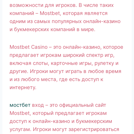
возможности для игроков. В числе таких
компаний – Mostbet, которая является
одним из самых популярных онлайн-казино
и букмекерских компаний в мире.
Mostbet Casino – это онлайн-казино, которое
предлагает игрокам широкий спектр игр,
включая слоты, карточные игры, рулетку и
другие. Игроки могут играть в любое время
и из любого места, где есть доступ к
интернету.
мостбет
вход – это официальный сайт
Mostbet, который предлагает игрокам
доступ к онлайн-казино и букмекерским
услугам. Игроки могут зарегистрироваться