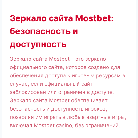
Зеркало сайта Mostbet:
безопасность и
доступность
Зеркало сайта Mostbet – это зеркало
официального сайта, которое создано для
обеспечения доступа к игровым ресурсам в
случае, если официальный сайт
заблокирован или ограничен в доступе.
Зеркало сайта Mostbet обеспечивает
безопасность и доступность игроков,
позволяя им играть в любые азартные игры,
включая Mostbet casino, без ограничений.