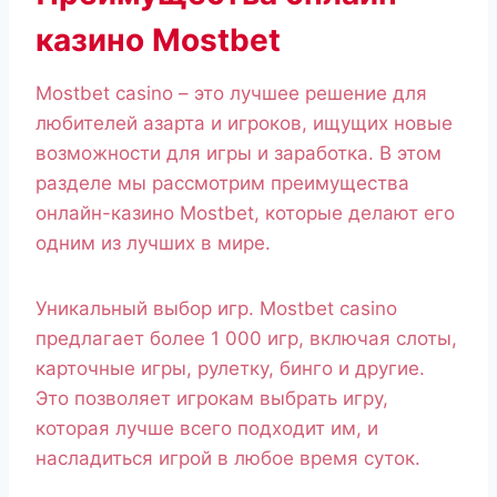
казино Mostbet
Mostbet casino – это лучшее решение для
любителей азарта и игроков, ищущих новые
возможности для игры и заработка. В этом
разделе мы рассмотрим преимущества
онлайн-казино Mostbet, которые делают его
одним из лучших в мире.
Уникальный выбор игр. Mostbet casino
предлагает более 1 000 игр, включая слоты,
карточные игры, рулетку, бинго и другие.
Это позволяет игрокам выбрать игру,
которая лучше всего подходит им, и
насладиться игрой в любое время суток.