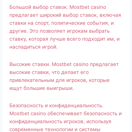
Большой выбор ставок. Mostbet casino
предлагает широкий выбор ставок, включая
ставки на спорт, политические события, и
другие. Это позволяет игрокам выбрать
ставку, которая лучше всего подходит им, и
насладиться игрой.
Высокие ставки. Mostbet casino предлагает
высокие ставки, что делает его
привлекательным для игроков, которые
ищут большие выигрыши.
Безопасность и конфиденциальность.
Mostbet casino обеспечивает безопасность и
конфиденциальность игроков, используя
современные технологии и системы