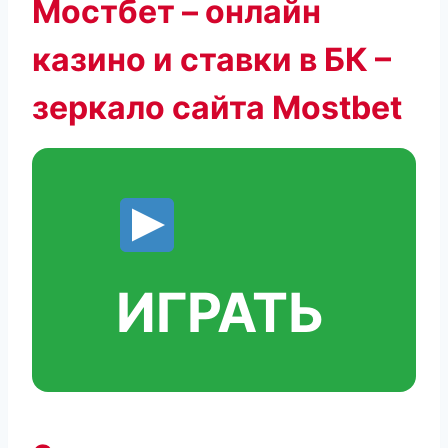
Мостбет – онлайн
казино и ставки в БК –
зеркало сайта Mostbet
ИГРАТЬ