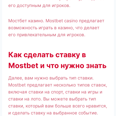
его доступным для игроков.
Мостбет казино. Mostbet casino предлагает
возможность играть в казино, что делает
его привлекательным для игроков.
Как сделать ставку в
Mostbet и что нужно знать
Далее, вам нужно выбрать тип ставки.
Mostbet предлагает несколько типов ставок,
включая ставки на спорт, ставки на игры и
ставки на лото. Вы можете выбрать тип
ставки, который вам больше всего нравится,
и сделать ставку на выбранное событие.