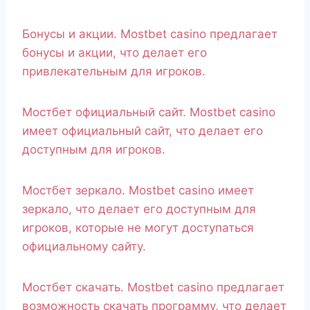
Бонусы и акции. Mostbet casino предлагает
бонусы и акции, что делает его
привлекательным для игроков.
Мостбет официальный сайт. Mostbet casino
имеет официальный сайт, что делает его
доступным для игроков.
Мостбет зеркало. Mostbet casino имеет
зеркало, что делает его доступным для
игроков, которые не могут доступаться
официальному сайту.
Мостбет скачать. Mostbet casino предлагает
возможность скачать программу, что делает