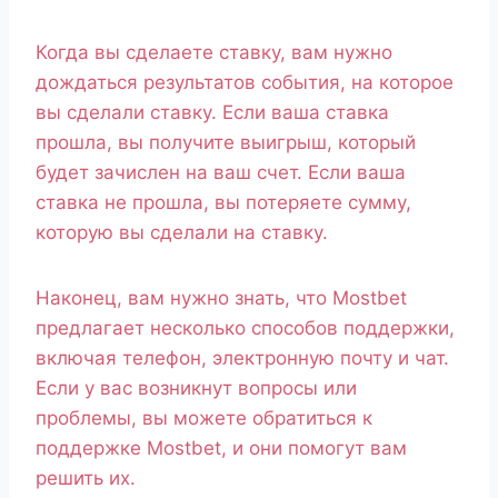
Когда вы сделаете ставку, вам нужно
дождаться результатов события, на которое
вы сделали ставку. Если ваша ставка
прошла, вы получите выигрыш, который
будет зачислен на ваш счет. Если ваша
ставка не прошла, вы потеряете сумму,
которую вы сделали на ставку.
Наконец, вам нужно знать, что Mostbet
предлагает несколько способов поддержки,
включая телефон, электронную почту и чат.
Если у вас возникнут вопросы или
проблемы, вы можете обратиться к
поддержке Mostbet, и они помогут вам
решить их.