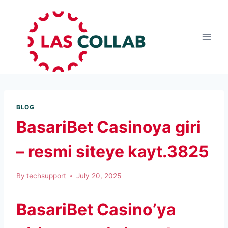
BLOG
BasariBet Casinoya giri
– resmi siteye kayt.3825
By
techsupport
July 20, 2025
BasariBet Casino’ya