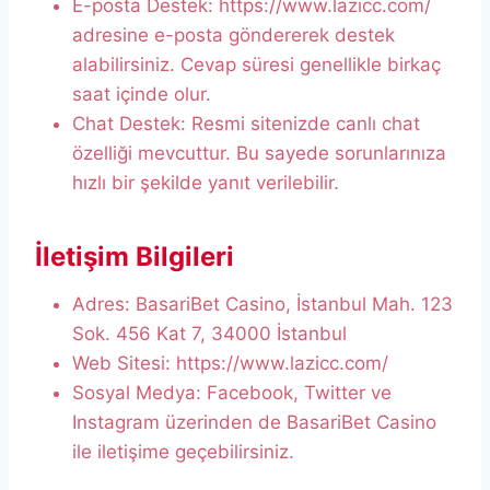
E-posta Destek: https://www.lazicc.com/
adresine e-posta göndererek destek
alabilirsiniz. Cevap süresi genellikle birkaç
saat içinde olur.
Chat Destek: Resmi sitenizde canlı chat
özelliği mevcuttur. Bu sayede sorunlarınıza
hızlı bir şekilde yanıt verilebilir.
İletişim Bilgileri
Adres: BasariBet Casino, İstanbul Mah. 123
Sok. 456 Kat 7, 34000 İstanbul
Web Sitesi: https://www.lazicc.com/
Sosyal Medya: Facebook, Twitter ve
Instagram üzerinden de BasariBet Casino
ile iletişime geçebilirsiniz.