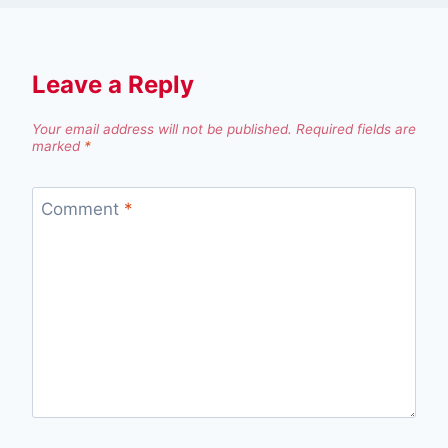
Leave a Reply
Your email address will not be published.
Required fields are
marked
*
Comment
*