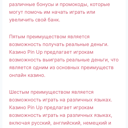
различные бонусы и промокоды, которые
могут помочь им начать играть или
увеличить свой банк.
Пятым преимуществом является
возможность получать реальные деньги.
Казино Pin Up предлагает игрокам
возможность выиграть реальные деньги, что
является одним из основных преимуществ
онлайн казино.
Шестым преимуществом является
возможность играть на различных языках.
Казино Pin Up предлагает игрокам
возможность играть на различных языках,
включая русский, английский, немецкий и