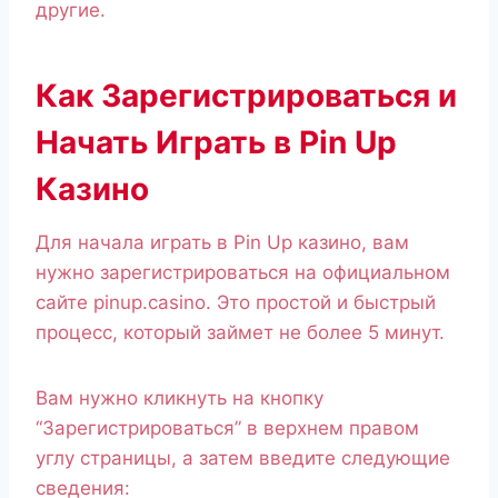
другие.
Как Зарегистрироваться и
Начать Играть в Pin Up
Казино
Для начала играть в Pin Up казино, вам
нужно зарегистрироваться на официальном
сайте pinup.casino. Это простой и быстрый
процесс, который займет не более 5 минут.
Вам нужно кликнуть на кнопку
“Зарегистрироваться” в верхнем правом
углу страницы, а затем введите следующие
сведения: