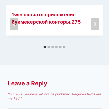
1win скачать приложение
букмекерской конторы.275
Leave a Reply
Your email address will not be published.
Required fields are
marked
*