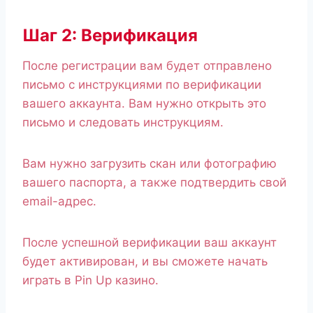
Шаг 2: Верификация
После регистрации вам будет отправлено
письмо с инструкциями по верификации
вашего аккаунта. Вам нужно открыть это
письмо и следовать инструкциям.
Вам нужно загрузить скан или фотографию
вашего паспорта, а также подтвердить свой
email-адрес.
После успешной верификации ваш аккаунт
будет активирован, и вы сможете начать
играть в Pin Up казино.