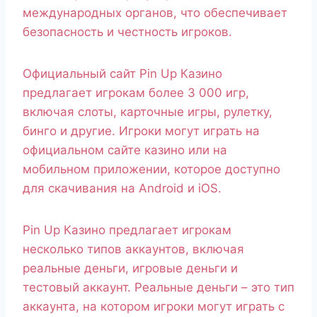
международных органов, что обеспечивает
безопасность и честность игроков.
Официальный сайт Pin Up Казино
предлагает игрокам более 3 000 игр,
включая слоты, карточные игры, рулетку,
бинго и другие. Игроки могут играть на
официальном сайте казино или на
мобильном приложении, которое доступно
для скачивания на Android и iOS.
Pin Up Казино предлагает игрокам
несколько типов аккаунтов, включая
реальные деньги, игровые деньги и
тестовый аккаунт. Реальные деньги – это тип
аккаунта, на котором игроки могут играть с