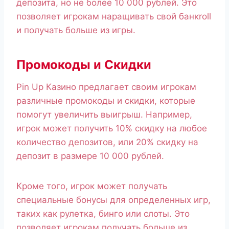
депозита, но не более 10 000 рублей. Это
позволяет игрокам наращивать свой банкroll
и получать больше из игры.
Промокоды и Скидки
Pin Up Казино предлагает своим игрокам
различные промокоды и скидки, которые
помогут увеличить выигрыш. Например,
игрок может получить 10% скидку на любое
количество депозитов, или 20% скидку на
депозит в размере 10 000 рублей.
Кроме того, игрок может получать
специальные бонусы для определенных игр,
таких как рулетка, бинго или слоты. Это
позволяет игрокам получать больше из