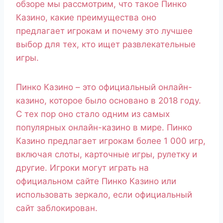
обзоре мы рассмотрим, что такое Пинко
Казино, какие преимущества оно
предлагает игрокам и почему это лучшее
выбор для тех, кто ищет развлекательные
игры.
Пинко Казино – это официальный онлайн-
казино, которое было основано в 2018 году.
С тех пор оно стало одним из самых
популярных онлайн-казино в мире. Пинко
Казино предлагает игрокам более 1 000 игр,
включая слоты, карточные игры, рулетку и
другие. Игроки могут играть на
официальном сайте Пинко Казино или
использовать зеркало, если официальный
сайт заблокирован.