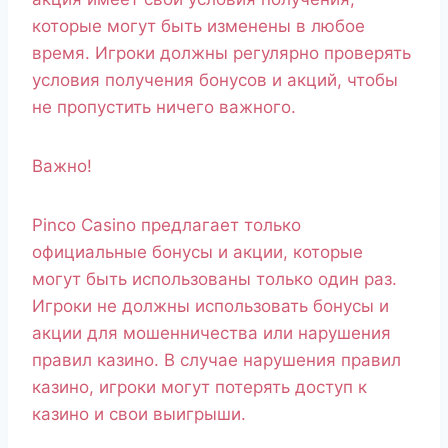
которые могут быть изменены в любое
время. Игроки должны регулярно проверять
условия получения бонусов и акций, чтобы
не пропустить ничего важного.
Важно!
Pinco Casino предлагает только
официальные бонусы и акции, которые
могут быть использованы только один раз.
Игроки не должны использовать бонусы и
акции для мошенничества или нарушения
правил казино. В случае нарушения правил
казино, игроки могут потерять доступ к
казино и свои выигрыши.