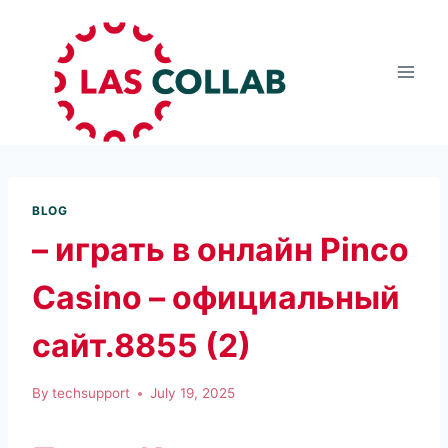
BLOG
– играть в онлайн Pinco
Casino – официальный
сайт.8855 (2)
By
techsupport
July 19, 2025