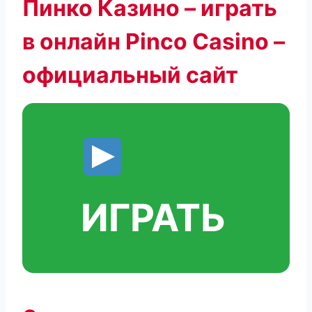
Пинко Казино – играть
в онлайн Pinco Casino –
официальный сайт
ИГРАТЬ