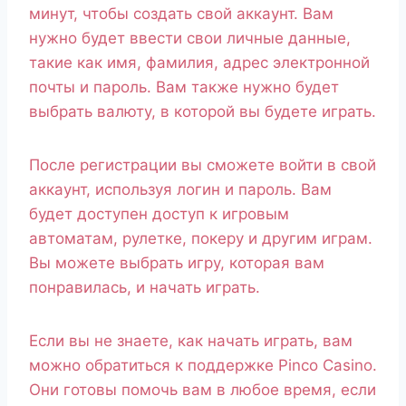
минут, чтобы создать свой аккаунт. Вам
нужно будет ввести свои личные данные,
такие как имя, фамилия, адрес электронной
почты и пароль. Вам также нужно будет
выбрать валюту, в которой вы будете играть.
После регистрации вы сможете войти в свой
аккаунт, используя логин и пароль. Вам
будет доступен доступ к игровым
автоматам, рулетке, покеру и другим играм.
Вы можете выбрать игру, которая вам
понравилась, и начать играть.
Если вы не знаете, как начать играть, вам
можно обратиться к поддержке Pinco Casino.
Они готовы помочь вам в любое время, если