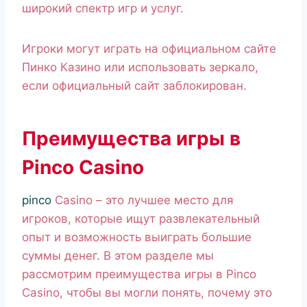
широкий спектр игр и услуг.
Игроки могут играть на официальном сайте
Пинко Казино или использовать зеркало,
если официальный сайт заблокирован.
Преимущества игры в
Pinco Casino
pinco
Casino – это лучшее место для
игроков, которые ищут развлекательный
опыт и возможность выиграть большие
суммы денег. В этом разделе мы
рассмотрим преимущества игры в Pinco
Casino, чтобы вы могли понять, почему это