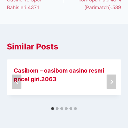
Bahisleri.4371
(Parimatch).589
Similar Posts
Casibom – casibom casino resmi
gncel giri.2063