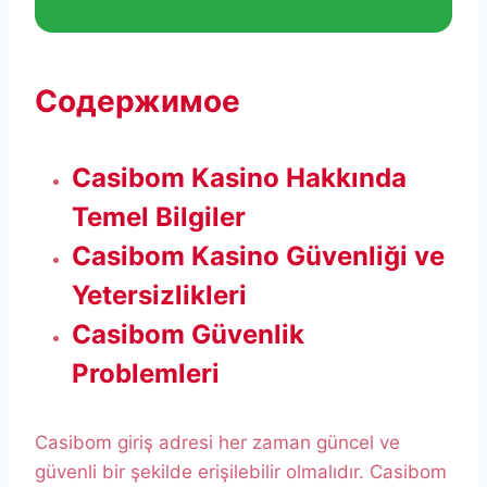
Содержимое
Casibom Kasino Hakkında
Temel Bilgiler
Casibom Kasino Güvenliği ve
Yetersizlikleri
Casibom Güvenlik
Problemleri
Casibom giriş adresi her zaman güncel ve
güvenli bir şekilde erişilebilir olmalıdır. Casibom