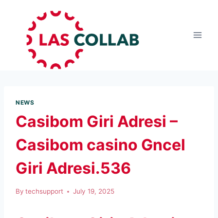
NEWS
Casibom Giri Adresi –
Casibom casino Gncel
Giri Adresi.536
By
techsupport
July 19, 2025