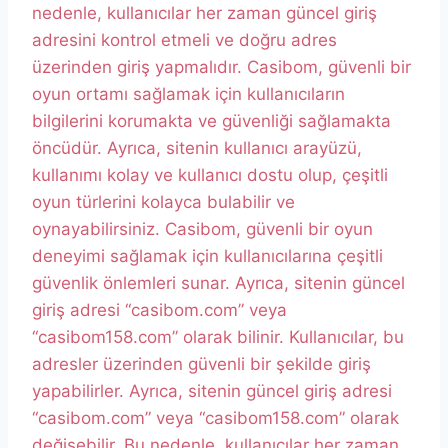
nedenle, kullanıcılar her zaman güncel giriş
adresini kontrol etmeli ve doğru adres
üzerinden giriş yapmalıdır. Casibom, güvenli bir
oyun ortamı sağlamak için kullanıcıların
bilgilerini korumakta ve güvenliği sağlamakta
öncüdür. Ayrıca, sitenin kullanıcı arayüzü,
kullanımı kolay ve kullanıcı dostu olup, çeşitli
oyun türlerini kolayca bulabilir ve
oynayabilirsiniz. Casibom, güvenli bir oyun
deneyimi sağlamak için kullanıcılarına çeşitli
güvenlik önlemleri sunar. Ayrıca, sitenin güncel
giriş adresi “casibom.com” veya
“casibom158.com” olarak bilinir. Kullanıcılar, bu
adresler üzerinden güvenli bir şekilde giriş
yapabilirler. Ayrıca, sitenin güncel giriş adresi
“casibom.com” veya “casibom158.com” olarak
değişebilir. Bu nedenle, kullanıcılar her zaman