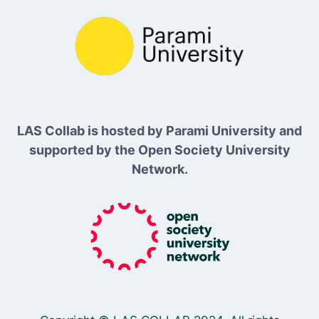
LAS Collab is hosted by Parami University and
supported by the Open Society University
Network.