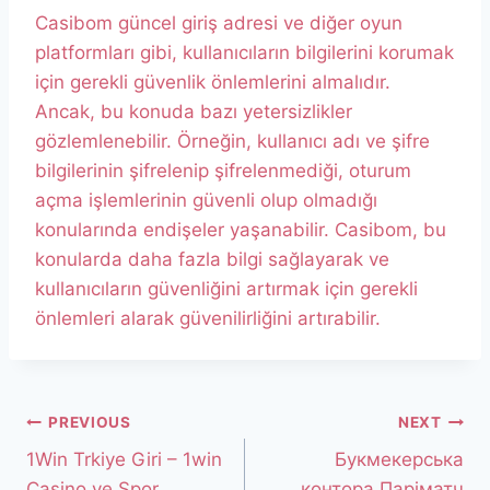
Casibom güncel giriş adresi ve diğer oyun
platformları gibi, kullanıcıların bilgilerini korumak
için gerekli güvenlik önlemlerini almalıdır.
Ancak, bu konuda bazı yetersizlikler
gözlemlenebilir. Örneğin, kullanıcı adı ve şifre
bilgilerinin şifrelenip şifrelenmediği, oturum
açma işlemlerinin güvenli olup olmadığı
konularında endişeler yaşanabilir. Casibom, bu
konularda daha fazla bilgi sağlayarak ve
kullanıcıların güvenliğini artırmak için gerekli
önlemleri alarak güvenilirliğini artırabilir.
PREVIOUS
NEXT
1Win Trkiye Giri – 1win
Букмекерська
Casino ve Spor
контора Паріматч