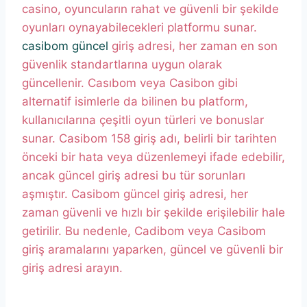
casino, oyuncuların rahat ve güvenli bir şekilde
oyunları oynayabilecekleri platformu sunar.
casibom güncel
giriş adresi, her zaman en son
güvenlik standartlarına uygun olarak
güncellenir. Casıbom veya Casibon gibi
alternatif isimlerle da bilinen bu platform,
kullanıcılarına çeşitli oyun türleri ve bonuslar
sunar. Casibom 158 giriş adı, belirli bir tarihten
önceki bir hata veya düzenlemeyi ifade edebilir,
ancak güncel giriş adresi bu tür sorunları
aşmıştır. Casibom güncel giriş adresi, her
zaman güvenli ve hızlı bir şekilde erişilebilir hale
getirilir. Bu nedenle, Cadibom veya Casibom
giriş aramalarını yaparken, güncel ve güvenli bir
giriş adresi arayın.