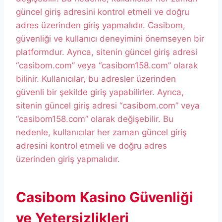
güncel giriş adresini kontrol etmeli ve doğru
adres üzerinden giriş yapmalıdır. Casibom,
güvenliği ve kullanıcı deneyimini önemseyen bir
platformdur. Ayrıca, sitenin güncel giriş adresi
“casibom.com” veya “casibom158.com” olarak
bilinir. Kullanıcılar, bu adresler üzerinden
güvenli bir şekilde giriş yapabilirler. Ayrıca,
sitenin güncel giriş adresi “casibom.com” veya
“casibom158.com” olarak değişebilir. Bu
nedenle, kullanıcılar her zaman güncel giriş
adresini kontrol etmeli ve doğru adres
üzerinden giriş yapmalıdır.
Casibom Kasino Güvenliği
ve Yetersizlikleri