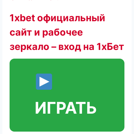
1xbet официальный
сайт и рабочее
зеркало – вход на 1хБет
ИГРАТЬ