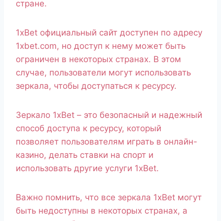
стране.
1xBet официальный сайт доступен по адресу
1xbet.com, но доступ к нему может быть
ограничен в некоторых странах. В этом
случае, пользователи могут использовать
зеркала, чтобы доступаться к ресурсу.
Зеркало 1xBet – это безопасный и надежный
способ доступа к ресурсу, который
позволяет пользователям играть в онлайн-
казино, делать ставки на спорт и
использовать другие услуги 1xBet.
Важно помнить, что все зеркала 1xBet могут
быть недоступны в некоторых странах, а