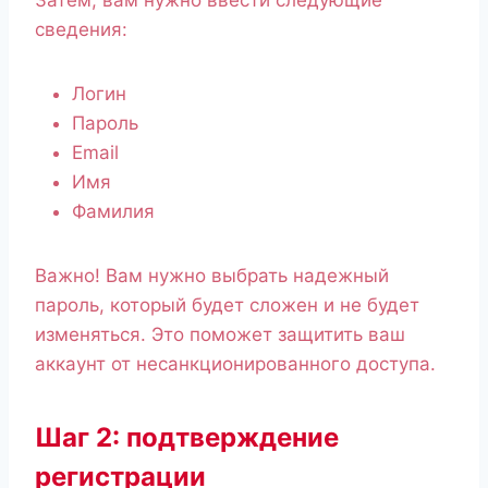
Затем, вам нужно ввести следующие
сведения:
Логин
Пароль
Email
Имя
Фамилия
Важно! Вам нужно выбрать надежный
пароль, который будет сложен и не будет
изменяться. Это поможет защитить ваш
аккаунт от несанкционированного доступа.
Шаг 2: подтверждение
регистрации