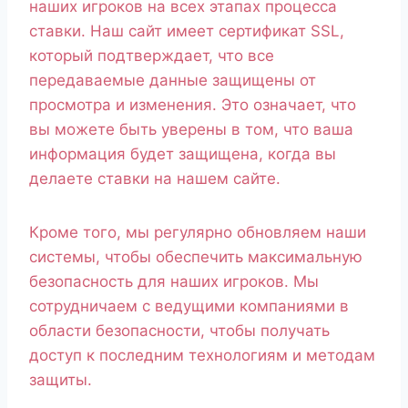
наших игроков на всех этапах процесса
ставки. Наш сайт имеет сертификат SSL,
который подтверждает, что все
передаваемые данные защищены от
просмотра и изменения. Это означает, что
вы можете быть уверены в том, что ваша
информация будет защищена, когда вы
делаете ставки на нашем сайте.
Кроме того, мы регулярно обновляем наши
системы, чтобы обеспечить максимальную
безопасность для наших игроков. Мы
сотрудничаем с ведущими компаниями в
области безопасности, чтобы получать
доступ к последним технологиям и методам
защиты.