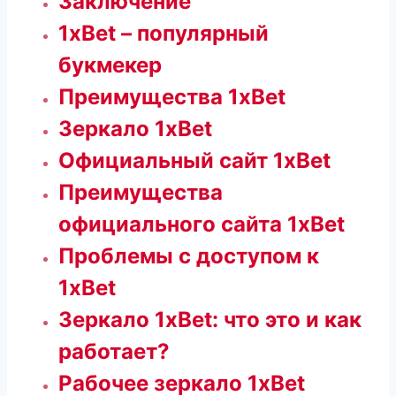
Заключение
1xBet – популярный
букмекер
Преимущества 1xBet
Зеркало 1xBet
Официальный сайт 1xBet
Преимущества
официального сайта 1xBet
Проблемы с доступом к
1xBet
Зеркало 1xBet: что это и как
работает?
Рабочее зеркало 1xBet