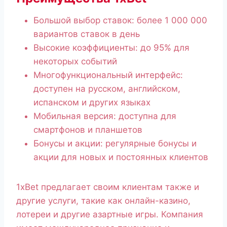
Большой выбор ставок: более 1 000 000
вариантов ставок в день
Высокие коэффициенты: до 95% для
некоторых событий
Многофункциональный интерфейс:
доступен на русском, английском,
испанском и других языках
Мобильная версия: доступна для
смартфонов и планшетов
Бонусы и акции: регулярные бонусы и
акции для новых и постоянных клиентов
1xBet предлагает своим клиентам также и
другие услуги, такие как онлайн-казино,
лотереи и другие азартные игры. Компания