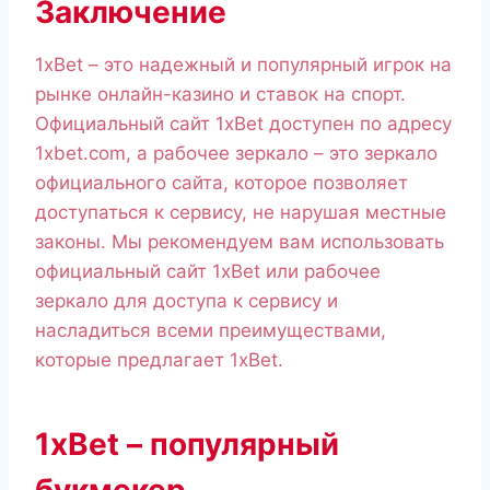
Заключение
1xBet – это надежный и популярный игрок на
рынке онлайн-казино и ставок на спорт.
Официальный сайт 1xBet доступен по адресу
1xbet.com, а рабочее зеркало – это зеркало
официального сайта, которое позволяет
доступаться к сервису, не нарушая местные
законы. Мы рекомендуем вам использовать
официальный сайт 1xBet или рабочее
зеркало для доступа к сервису и
насладиться всеми преимуществами,
которые предлагает 1xBet.
1xBet – популярный