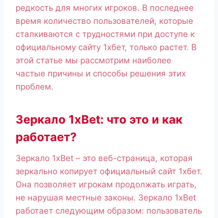
редкость для многих игроков. В последнее
время количество пользователей, которые
сталкиваются с трудностями при доступе к
официальному сайту 1хбет, только растет. В
этой статье мы рассмотрим наиболее
частые причины и способы решения этих
проблем.
Зеркало 1xBet: что это и как
работает?
Зеркало 1xBet – это веб-страница, которая
зеркально копирует официальный сайт 1хбет.
Она позволяет игрокам продолжать играть,
не нарушая местные законы. Зеркало 1xBet
работает следующим образом: пользователь