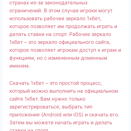
странах из-за законодательных
ограничений. В этом случае игроки могут
использовать рабочее зеркало 1хбет,
которое позволяет им продолжать играть и
делать ставки на спорт. Рабочее зеркало
1хбет – это зеркало официального сайта,
которое позволяет игрокам доступ к играм и
функциям, но с измененным доменным
именем.
Скачать 1хбет – это простой процесс,
который можно выполнить на официальном
сайте 1хбет. Вам нужно только
зарегистрироваться, выбрать тип
приложения (Android или iOS) и скачать его.
Затем вы можете начать играть и делать
ставки на спорт.