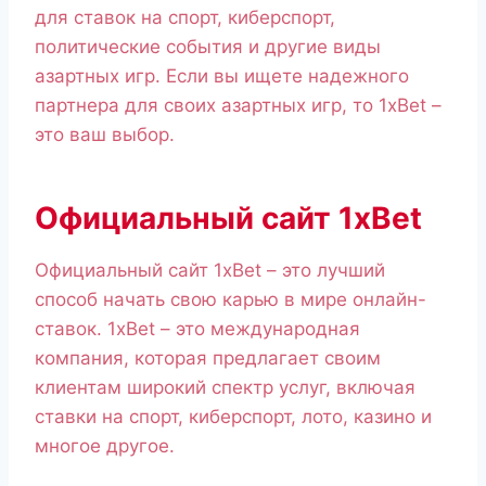
для ставок на спорт, киберспорт,
политические события и другие виды
азартных игр. Если вы ищете надежного
партнера для своих азартных игр, то 1xBet –
это ваш выбор.
Официальный сайт 1xBet
Официальный сайт 1xBet – это лучший
способ начать свою карью в мире онлайн-
ставок. 1xBet – это международная
компания, которая предлагает своим
клиентам широкий спектр услуг, включая
ставки на спорт, киберспорт, лото, казино и
многое другое.