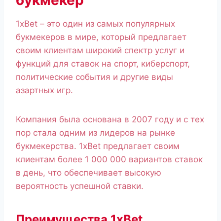
букмекер
1xBet – это один из самых популярных
букмекеров в мире, который предлагает
своим клиентам широкий спектр услуг и
функций для ставок на спорт, киберспорт,
политические события и другие виды
азартных игр.
Компания была основана в 2007 году и с тех
пор стала одним из лидеров на рынке
букмекерства. 1xBet предлагает своим
клиентам более 1 000 000 вариантов ставок
в день, что обеспечивает высокую
вероятность успешной ставки.
Преимущества 1xBet