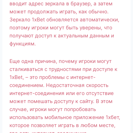
вводит адрес зеркала в браузер, а затем
может продолжать играть, как обычно.
Зеркало 1xBet обновляется автоматически,
поэтому игроки могут быть уверены, что
получают доступ к актуальным данным и
функциям.
Еще одна причина, почему игроки могут
сталкиваться с трудностями при доступе к
1xBet, – это проблемы с интернет-
соединением. Недостаточная скорость
интернет-соединения или его отсутствие
может помешать доступу к сайту. В этом
случае, игроки могут попробовать
использовать мобильное приложение 1хбет,
которое позволяет играть в любом месте,