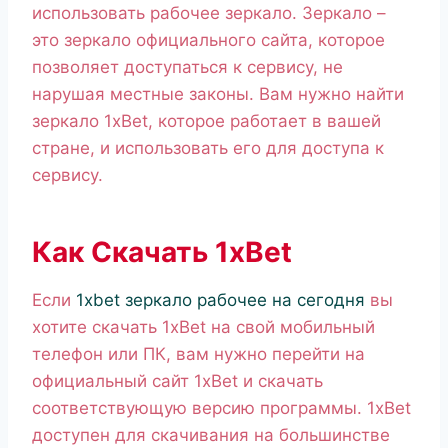
использовать рабочее зеркало. Зеркало –
это зеркало официального сайта, которое
позволяет доступаться к сервису, не
нарушая местные законы. Вам нужно найти
зеркало 1xBet, которое работает в вашей
стране, и использовать его для доступа к
сервису.
Как Скачать 1xBet
Если
1xbet зеркало рабочее на сегодня
вы
хотите скачать 1xBet на свой мобильный
телефон или ПК, вам нужно перейти на
официальный сайт 1xBet и скачать
соответствующую версию программы. 1xBet
доступен для скачивания на большинстве