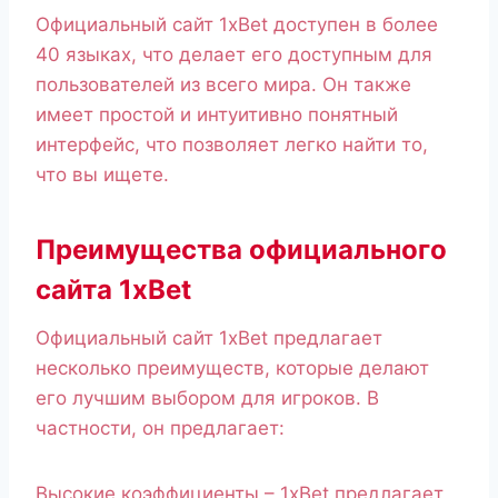
Официальный сайт 1xBet доступен в более
40 языках, что делает его доступным для
пользователей из всего мира. Он также
имеет простой и интуитивно понятный
интерфейс, что позволяет легко найти то,
что вы ищете.
Преимущества официального
сайта 1xBet
Официальный сайт 1xBet предлагает
несколько преимуществ, которые делают
его лучшим выбором для игроков. В
частности, он предлагает:
Высокие коэффициенты – 1xBet предлагает