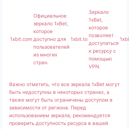
Зеркало
Официальное
1xBet,
зеркало 1xBet,
которое
которое
позволяет
1xbit.com
доступно для
1xbit.to
1xbi
доступаться
пользователей
к ресурсу с
из многих
помощью
стран.
VPN.
Важно отметить, что все зеркала 1xBet могут
быть недоступны в некоторых странах, а
также могут быть ограничены доступом в
зависимости от региона. Перед
использованием зеркала, рекомендуется
проверить доступность ресурса в вашей