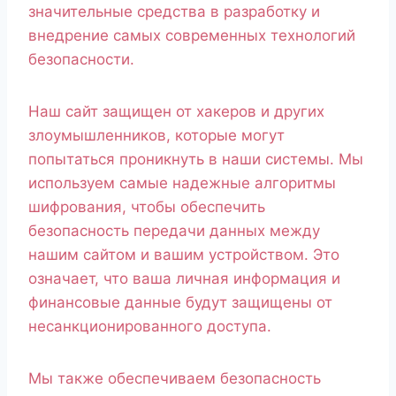
значительные средства в разработку и
внедрение самых современных технологий
безопасности.
Наш сайт защищен от хакеров и других
злоумышленников, которые могут
попытаться проникнуть в наши системы. Мы
используем самые надежные алгоритмы
шифрования, чтобы обеспечить
безопасность передачи данных между
нашим сайтом и вашим устройством. Это
означает, что ваша личная информация и
финансовые данные будут защищены от
несанкционированного доступа.
Мы также обеспечиваем безопасность