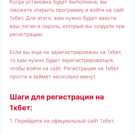
Когда установка будет выполнена, вы
сможете открыть программу и войти на сайт
1хбет. Для этого, вам нужно будет ввести
ваш логин и пароль, которые вы создали при
регистрации.
Если вы еще не зарегистрированы на 1хбет,
то вам нужно будет зарегистрироваться,
чтобы войти на сайт. Регистрация на 1хбет
проста и займет несколько минут.
Шаги для регистрации на
1хбет:
1. Перейдите на официальный сайт 1хбет.