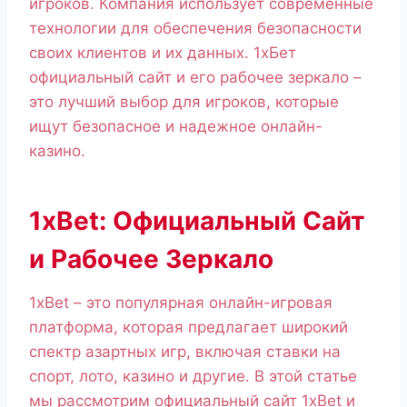
игроков. Компания использует современные
технологии для обеспечения безопасности
своих клиентов и их данных. 1хБет
официальный сайт и его рабочее зеркало –
это лучший выбор для игроков, которые
ищут безопасное и надежное онлайн-
казино.
1xBet: Официальный Сайт
и Рабочее Зеркало
1xBet – это популярная онлайн-игровая
платформа, которая предлагает широкий
спектр азартных игр, включая ставки на
спорт, лото, казино и другие. В этой статье
мы рассмотрим официальный сайт 1xBet и