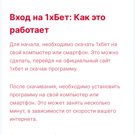
Вход на 1хБет: Как это
работает
Для начала, необходимо скачать 1хбет на
свой компьютер или смартфон. Это можно
сделать, перейдя на официальный сайт
1хбет и скачав программу.
После скачивания, необходимо установить
программу на свой компьютер или
смартфон. Это может занять несколько
минут, в зависимости от скорости вашего
интернета.