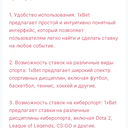
1. Удобство использования: 1xBet
предлагает простой и интуитивно понятный
интерфейс, который позволяет
пользователям легко найти и сделать ставку
на любое событие.
2. Возможность ставок на различные виды
спорта: 1xBet предлагает широкий спектр
спортивных дисциплин, включая футбол,
баскетбол, теннис, хоккей и другие.
3. Возможность ставок на киберспорт: 1xBet
предлагает ставки на различные
дисциплины киберспорта, включая Dota 2,
League of Legends, CS:GO и другие.