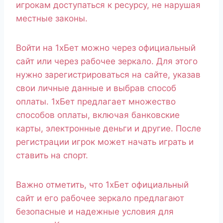
игрокам доступаться к ресурсу, не нарушая
местные законы.
Войти на 1хБет можно через официальный
сайт или через рабочее зеркало. Для этого
нужно зарегистрироваться на сайте, указав
свои личные данные и выбрав способ
оплаты. 1хБет предлагает множество
способов оплаты, включая банковские
карты, электронные деньги и другие. После
регистрации игрок может начать играть и
ставить на спорт.
Важно отметить, что 1хБет официальный
сайт и его рабочее зеркало предлагают
безопасные и надежные условия для