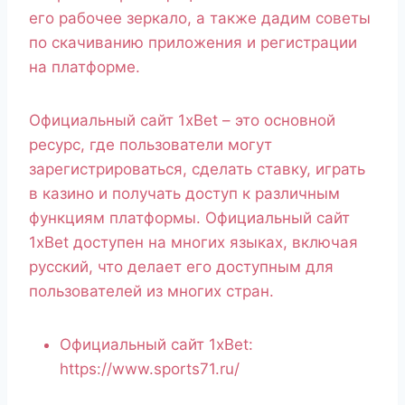
его рабочее зеркало, а также дадим советы
по скачиванию приложения и регистрации
на платформе.
Официальный сайт 1xBet – это основной
ресурс, где пользователи могут
зарегистрироваться, сделать ставку, играть
в казино и получать доступ к различным
функциям платформы. Официальный сайт
1xBet доступен на многих языках, включая
русский, что делает его доступным для
пользователей из многих стран.
Официальный сайт 1xBet:
https://www.sports71.ru/