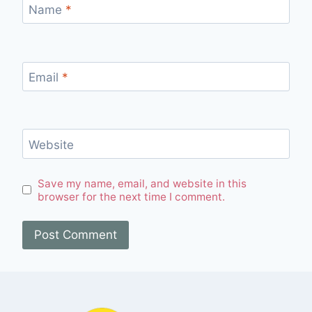
Name
*
Email
*
Website
Save my name, email, and website in this
browser for the next time I comment.