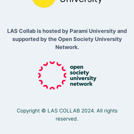
LAS Collab is hosted by Parami University and
supported by the Open Society University
Network.
Copyright © LAS COLLAB 2024. All rights
reserved.