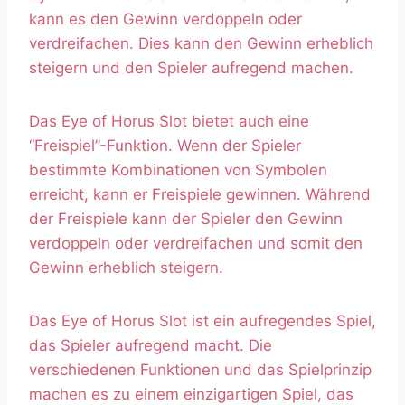
kann es den Gewinn verdoppeln oder
verdreifachen. Dies kann den Gewinn erheblich
steigern und den Spieler aufregend machen.
Das Eye of Horus Slot bietet auch eine
“Freispiel”-Funktion. Wenn der Spieler
bestimmte Kombinationen von Symbolen
erreicht, kann er Freispiele gewinnen. Während
der Freispiele kann der Spieler den Gewinn
verdoppeln oder verdreifachen und somit den
Gewinn erheblich steigern.
Das Eye of Horus Slot ist ein aufregendes Spiel,
das Spieler aufregend macht. Die
verschiedenen Funktionen und das Spielprinzip
machen es zu einem einzigartigen Spiel, das