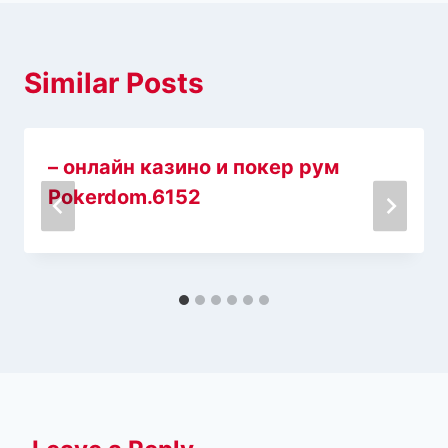
Similar Posts
– онлайн казино и покер рум
Pokerdom.6152