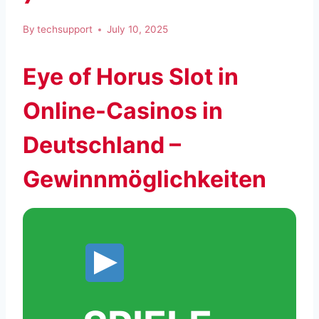
By
techsupport
July 10, 2025
Eye of Horus Slot in
Online-Casinos in
Deutschland –
Gewinnmöglichkeiten