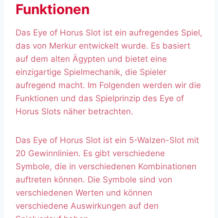
Funktionen
Das Eye of Horus Slot ist ein aufregendes Spiel,
das von Merkur entwickelt wurde. Es basiert
auf dem alten Ägypten und bietet eine
einzigartige Spielmechanik, die Spieler
aufregend macht. Im Folgenden werden wir die
Funktionen und das Spielprinzip des Eye of
Horus Slots näher betrachten.
Das Eye of Horus Slot ist ein 5-Walzen-Slot mit
20 Gewinnlinien. Es gibt verschiedene
Symbole, die in verschiedenen Kombinationen
auftreten können. Die Symbole sind von
verschiedenen Werten und können
verschiedene Auswirkungen auf den