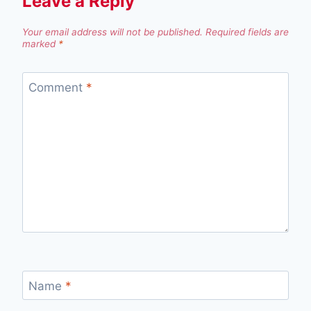
Leave a Reply
Your email address will not be published.
Required fields are
marked
*
Comment
*
Name
*