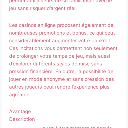
permet aux joueurs de se familiariser avec le
jeu sans risquer d’argent réel.
Les casinos en ligne proposent également de
nombreuses promotions et bonus, ce qui peut
considérablement augmenter votre bankroll.
Ces incitations vous permettent non seulement
de prolonger votre temps de jeu, mais aussi
d’explorer différents styles de mise sans
pression financière. En outre, la possibilité de
jouer en mode anonyme et sans pression des
autres joueurs peut rendre l’expérience plus
agréable.
Avantage
Description