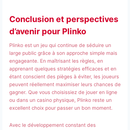
Conclusion et perspectives
d’avenir pour Plinko
Plinko est un jeu qui continue de séduire un
large public grâce à son approche simple mais
engageante. En maîtrisant les règles, en
apprenant quelques stratégies efficaces et en
étant conscient des pièges à éviter, les joueurs
peuvent réellement maximiser leurs chances de
gagner. Que vous choisissiez de jouer en ligne
ou dans un casino physique, Plinko reste un
excellent choix pour passer un bon moment.
Avec le développement constant des