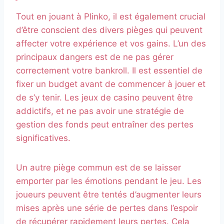
Tout en jouant à Plinko, il est également crucial
d’être conscient des divers pièges qui peuvent
affecter votre expérience et vos gains. L’un des
principaux dangers est de ne pas gérer
correctement votre bankroll. Il est essentiel de
fixer un budget avant de commencer à jouer et
de s’y tenir. Les jeux de casino peuvent être
addictifs, et ne pas avoir une stratégie de
gestion des fonds peut entraîner des pertes
significatives.
Un autre piège commun est de se laisser
emporter par les émotions pendant le jeu. Les
joueurs peuvent être tentés d’augmenter leurs
mises après une série de pertes dans l’espoir
de récupérer rapidement leurs pertes. Cela