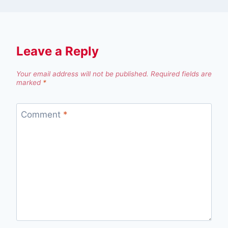
Leave a Reply
Your email address will not be published.
Required fields are
marked
*
Comment
*