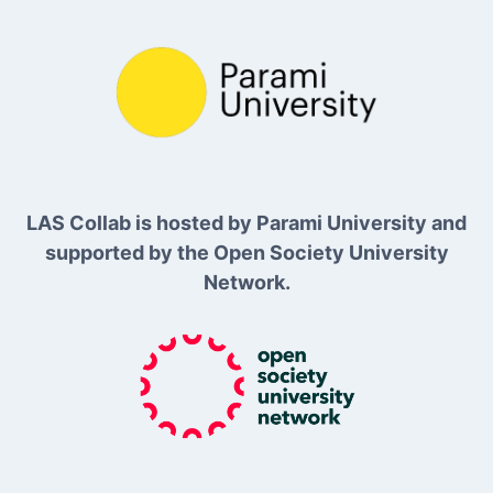
LAS Collab is hosted by Parami University and
supported by the Open Society University
Network.