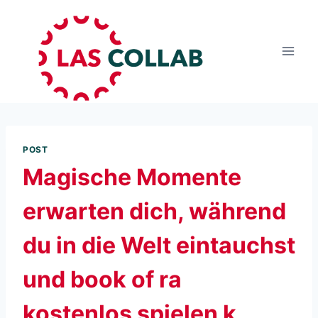
POST
Magische Momente
erwarten dich, während
du in die Welt eintauchst
und book of ra
kostenlos spielen k