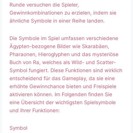
Runde versuchen die Spieler,
Gewinnkombinationen zu erzielen, indem sie
ähnliche Symbole in einer Reihe landen.
Die Symbole im Spiel umfassen verschiedene
Ägypten-bezogene Bilder wie Skarabäen,
Pharaonen, Hieroglyphen und das mysteriöse
Buch von Ra, welches als Wild- und Scatter-
Symbol fungiert. Diese Funktionen sind wirklich
entscheidend für das Gameplay, da sie eine
erhöhte Gewinnchance bieten und Freispiele
aktivieren können. Im Folgenden finden Sie
eine Übersicht der wichtigsten Spielsymbole
und ihrer Funktionen:
Symbol