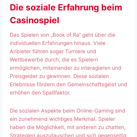
Die soziale Erfahrung beim
Casinospiel
Das Spielen von „Book of Ra“ geht über die
individuellen Erfahrungen hinaus. Viele
Anbieter führen sogar Turniere und
Wettbewerbe durch, die es Spielern
ermöglichen, miteinander zu interagieren und
Preisgelder zu gewinnen. Diese sozialen
Erlebnisse fördern den Gemeinschaftsgeist und
erhöhen den Spaßfaktor.
Die sozialen Aspekte beim Online-Gaming sind
ein zunehmend wichtiges Merkmal. Spieler
haben die Möglichkeit, mit anderen zu chatten,
Strategien auszutauschen und sich gegenseitig