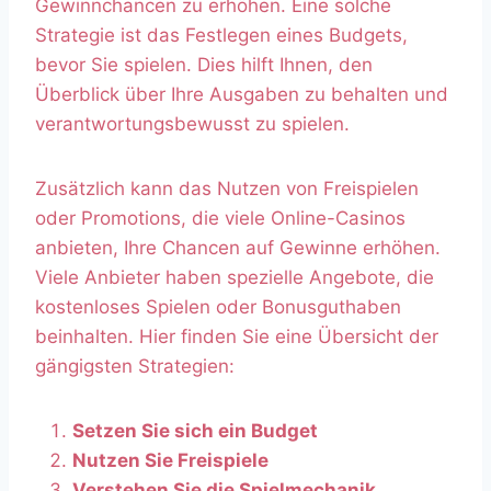
Gewinnchancen zu erhöhen. Eine solche
Strategie ist das Festlegen eines Budgets,
bevor Sie spielen. Dies hilft Ihnen, den
Überblick über Ihre Ausgaben zu behalten und
verantwortungsbewusst zu spielen.
Zusätzlich kann das Nutzen von Freispielen
oder Promotions, die viele Online-Casinos
anbieten, Ihre Chancen auf Gewinne erhöhen.
Viele Anbieter haben spezielle Angebote, die
kostenloses Spielen oder Bonusguthaben
beinhalten. Hier finden Sie eine Übersicht der
gängigsten Strategien:
Setzen Sie sich ein Budget
Nutzen Sie Freispiele
Verstehen Sie die Spielmechanik