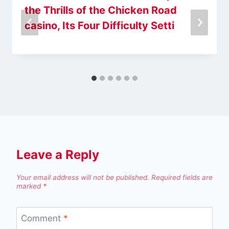
the Thrills of the Chicken Road
casino, Its Four Difficulty Setti
Leave a Reply
Your email address will not be published.
Required fields are
marked
*
Comment
*