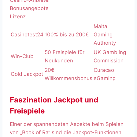
Casino-Anbieter
Bonusangebote
Lizenz
Malta
Casinotest24
100% bis zu 200€
Gaming
Authority
50 Freispiele für
UK Gambling
Win-Club
Neukunden
Commission
20€
Curacao
Gold Jackpot
Willkommensbonus
eGaming
Faszination Jackpot und
Freispiele
Einer der spannendsten Aspekte beim Spielen
von „Book of Ra“ sind die Jackpot-Funktionen