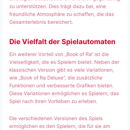
zu unterstützen. Dies trägt dazu bei, eine
freundliche Atmosphäre zu schaffen, die das
Gesamterlebnis bereichert.
Die Vielfalt der Spielautomaten
Ein weiterer Vorteil von „Book of Ra“ ist die
Vielseitigkeit, die es Spielern bietet. Neben der
klassischen Version gibt es viele Variationen,
wie „Book of Ra Deluxe“, die zusätzliche
Funktionen und verbesserte Grafiken bieten.
Diese Variationen ermöglichen es Spielern, das
Spiel nach ihren Vorlieben zu erleben.
Die verschiedenen Versionen des Spiels
ermöglichen es den Spielern, die für sie am