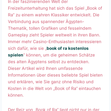
In der faszinierenden Welt der
Freizeitunterhaltung hat sich das Spiel „Book of
Ra“ zu einem wahren Klassiker entwickelt. Die
Verbindung aus spannender Ägypten-
Thematik, tollen Grafiken und fesselndem
Gameplay zieht Spieler weltweit in ihren Bann.
Immer mehr Casino-Enthusiasten interessieren
sich dafür, wie sie „
book of ra kostenlos
spielen
“ können, um die geheimen Schätze
des alten Ägyptens selbst zu entdecken.
Dieser Artikel wird Ihnen umfassende
Informationen über dieses beliebte Spiel bieten
und erklären, wie Sie ganz ohne Risiko und
Kosten in die Welt von „Book of Ra“ eintauchen
können.
Der Reiz von „Book of Ra“ liegt nicht nur in der