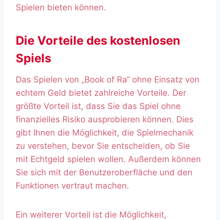
Spielen bieten können.
Die Vorteile des kostenlosen
Spiels
Das Spielen von „Book of Ra“ ohne Einsatz von
echtem Geld bietet zahlreiche Vorteile. Der
größte Vorteil ist, dass Sie das Spiel ohne
finanzielles Risiko ausprobieren können. Dies
gibt Ihnen die Möglichkeit, die Spielmechanik
zu verstehen, bevor Sie entscheiden, ob Sie
mit Echtgeld spielen wollen. Außerdem können
Sie sich mit der Benutzeroberfläche und den
Funktionen vertraut machen.
Ein weiterer Vorteil ist die Möglichkeit,