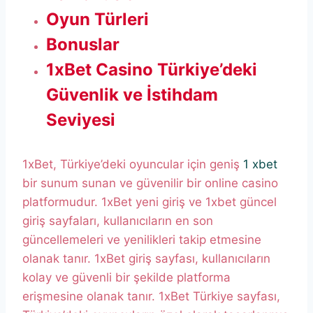
Oyun Türleri
Bonuslar
1xBet Casino Türkiye’deki
Güvenlik ve İstihdam
Seviyesi
1xBet, Türkiye’deki oyuncular için geniş
1 xbet
bir sunum sunan ve güvenilir bir online casino
platformudur. 1xBet yeni giriş ve 1xbet güncel
giriş sayfaları, kullanıcıların en son
güncellemeleri ve yenilikleri takip etmesine
olanak tanır. 1xBet giriş sayfası, kullanıcıların
kolay ve güvenli bir şekilde platforma
erişmesine olanak tanır. 1xBet Türkiye sayfası,