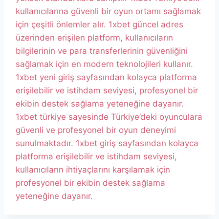
kullanıcılarına güvenli bir oyun ortamı sağlamak
için çeşitli önlemler alır. 1xbet güncel adres
üzerinden erişilen platform, kullanıcıların
bilgilerinin ve para transferlerinin güvenliğini
sağlamak için en modern teknolojileri kullanır.
1xbet yeni giriş sayfasından kolayca platforma
erişilebilir ve istihdam seviyesi, profesyonel bir
ekibin destek sağlama yeteneğine dayanır.
1xbet türkiye sayesinde Türkiye’deki oyunculara
güvenli ve profesyonel bir oyun deneyimi
sunulmaktadır. 1xbet giriş sayfasından kolayca
platforma erişilebilir ve istihdam seviyesi,
kullanıcıların ihtiyaçlarını karşılamak için
profesyonel bir ekibin destek sağlama
yeteneğine dayanır.