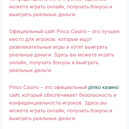
можете играть онлайн, получать бонусы и
выиграть реальные деньги.
Официальный сайт Pinco Casino – это лучшее
место для игроков, которые ищут
развлекательные игры и хотят выиграть
реальные деньги. Здесь вы можете играть
онлайн, получать бонусы и выиграть
реальные деньги.
Pinco Casino – это официальный
pinko казино
сайт, который обеспечивает безопасность и
конфиденциальность игроков. Здесь вы
можете играть онлайн, получать бонусы и
выиграть реальные деньги.