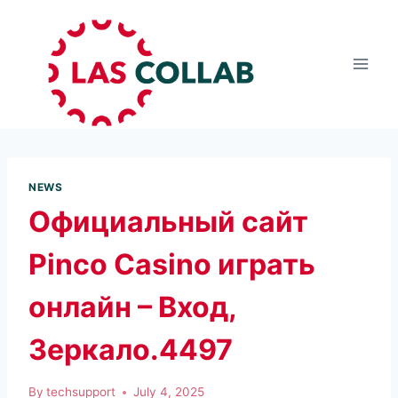
NEWS
Официальный сайт
Pinco Casino играть
онлайн – Вход,
Зеркало.4497
By
techsupport
July 4, 2025