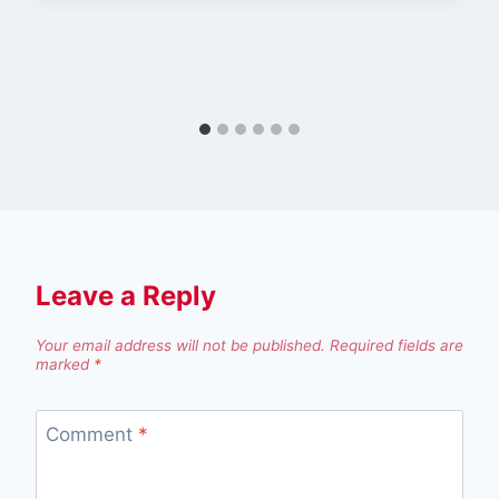
Leave a Reply
Your email address will not be published.
Required fields are
marked
*
Comment
*