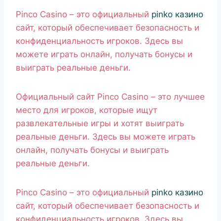
Pinco Casino – это официальный
pinko казино
сайт, который обеспечивает безопасность и
конфиденциальность игроков. Здесь вы
можете играть онлайн, получать бонусы и
выиграть реальные деньги.
Официальный сайт Pinco Casino – это лучшее
место для игроков, которые ищут
развлекательные игры и хотят выиграть
реальные деньги. Здесь вы можете играть
онлайн, получать бонусы и выиграть
реальные деньги.
Pinco Casino – это официальный
pinko казино
сайт, который обеспечивает безопасность и
конфиденциальность игроков. Здесь вы