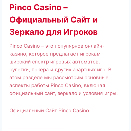
Pinco Casino –
Официальный Сайт и
Зеркало для Игроков
Pinco Casino – это популярное онлайн-
казино, которое предлагает игрокам
широкий спектр игровых автоматов,
рулетки, покера и других азартных игр. В
этом разделе мы рассмотрим основные
аспекты работы Pinco Casino, включая
официальный сайт, зеркало и условия игры.
Официальный Сайт Pinco Casino
——————————–