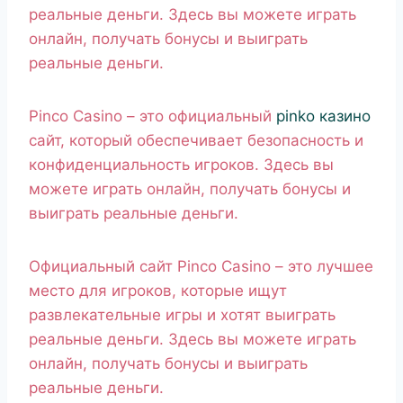
реальные деньги. Здесь вы можете играть
онлайн, получать бонусы и выиграть
реальные деньги.
Pinco Casino – это официальный
pinko казино
сайт, который обеспечивает безопасность и
конфиденциальность игроков. Здесь вы
можете играть онлайн, получать бонусы и
выиграть реальные деньги.
Официальный сайт Pinco Casino – это лучшее
место для игроков, которые ищут
развлекательные игры и хотят выиграть
реальные деньги. Здесь вы можете играть
онлайн, получать бонусы и выиграть
реальные деньги.