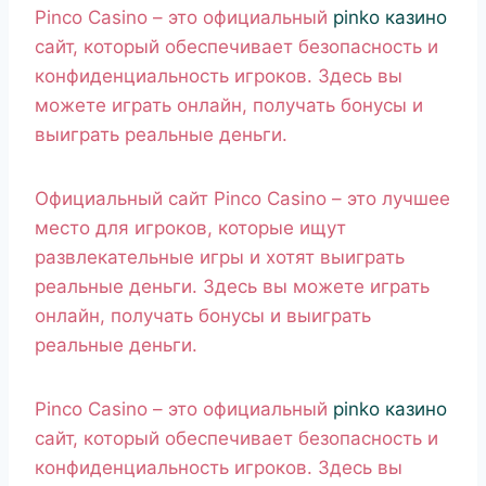
Pinco Casino – это официальный
pinko казино
сайт, который обеспечивает безопасность и
конфиденциальность игроков. Здесь вы
можете играть онлайн, получать бонусы и
выиграть реальные деньги.
Официальный сайт Pinco Casino – это лучшее
место для игроков, которые ищут
развлекательные игры и хотят выиграть
реальные деньги. Здесь вы можете играть
онлайн, получать бонусы и выиграть
реальные деньги.
Pinco Casino – это официальный
pinko казино
сайт, который обеспечивает безопасность и
конфиденциальность игроков. Здесь вы