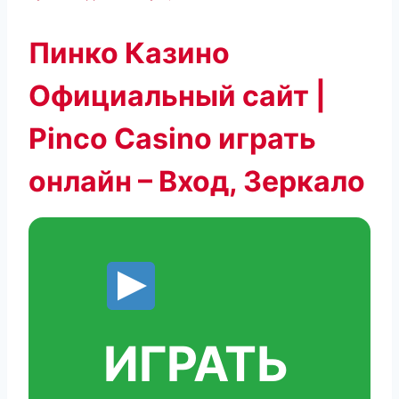
Пинко Казино
Официальный сайт |
Pinco Casino играть
онлайн – Вход, Зеркало
ИГРАТЬ