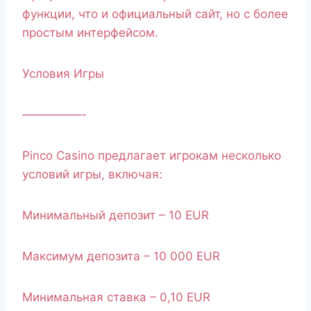
функции, что и официальный сайт, но с более
простым интерфейсом.
Условия Игры
—————-
Pinco Casino предлагает игрокам несколько
условий игры, включая:
Минимальный депозит – 10 EUR
Максимум депозита – 10 000 EUR
Минимальная ставка – 0,10 EUR