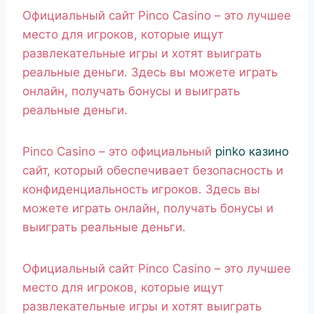
Официальный сайт Pinco Casino – это лучшее
место для игроков, которые ищут
развлекательные игры и хотят выиграть
реальные деньги. Здесь вы можете играть
онлайн, получать бонусы и выиграть
реальные деньги.
Pinco Casino – это официальный
pinko казино
сайт, который обеспечивает безопасность и
конфиденциальность игроков. Здесь вы
можете играть онлайн, получать бонусы и
выиграть реальные деньги.
Официальный сайт Pinco Casino – это лучшее
место для игроков, которые ищут
развлекательные игры и хотят выиграть