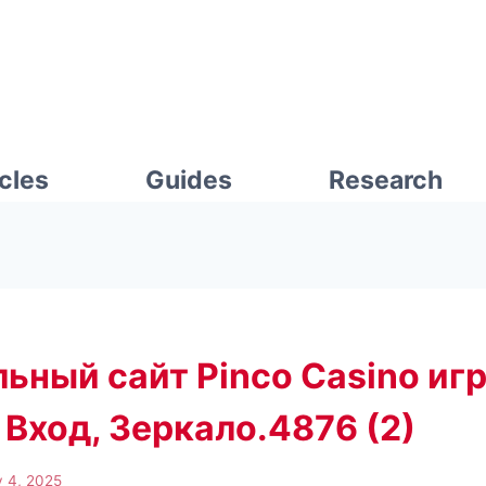
icles
Guides
Research
ьный сайт Pinco Casino иг
 Вход, Зеркало.4876 (2)
y 4, 2025