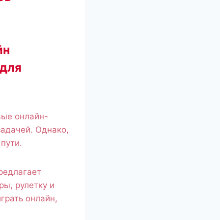
йн
 для
вые онлайн-
адачей. Однако,
пути.
редлагает
ры, рулетку и
играть онлайн,