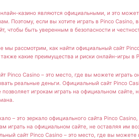
онлайн-казино являются официальными, и это может
ам. Поэтому, если вы хотите играть в Pinco Casino, 
т, чтобы быть уверенным в безопасности и честнос
е мы рассмотрим, как найти официальный сайт Pinco
а также какие преимущества и риски онлайн-игры в P
т Pinco Casino – это место, где вы можете играть о
вать реальные деньги. Официальный сайт Pinco Casi
е позволяет игрокам играть на официальном сайте, 
мана.
кало – это зеркало официального сайта Pinco Casino,
ам играть на официальном сайте, не оставляя им в
ьный сайт Pinco Casino – это место, где вы можете 