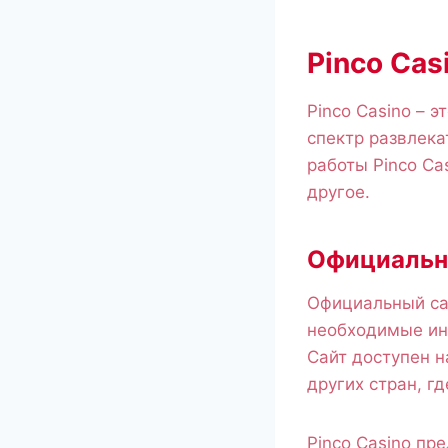
Pinco Cas
Pinco Casino – 
спектр развлека
работы Pinco Ca
другое.
Официальны
Официальный сай
необходимые ин
Сайт доступен н
других стран, г
Pinco Casino пр