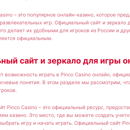
Casino – это популярное онлайн-казино, которое пре
развлекательных игр. Официальный сайт и зеркало 
что делает их удобными для игроков из России и друг
вляется официальным.
ный сайт и зеркало для игры о
ет возможность играть в Pinco Casino онлайн, офици
лючевые понятия. В этом разделе мы рассмотрим, чт
гроков.
т Pinco Casino – это официальный ресурс, предост
иям казино. Это место, где вы можете создать учетн
 выбрать игру и начать играть. Официальный сайт Pin