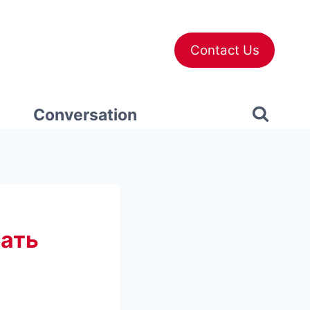
Contact Us
Conversation
рать