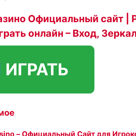
азино Официальный сайт | 
грать онлайн – Вход, Зерка
ИГРАТЬ
мое
asino – Официальный Сайт для Игрок