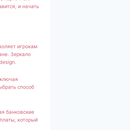
авится, и начать
зволяет игрокам
ане. Зеркало
design.
включая
выбрать способ
ая банковские
оплаты, который