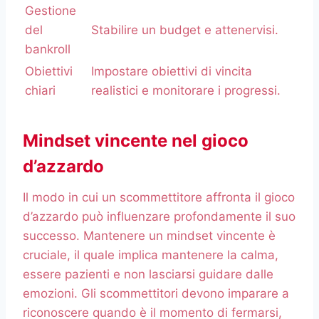
Gestione
del
Stabilire un budget e attenervisi.
bankroll
Obiettivi
Impostare obiettivi di vincita
chiari
realistici e monitorare i progressi.
Mindset vincente nel gioco
d’azzardo
Il modo in cui un scommettitore affronta il gioco
d’azzardo può influenzare profondamente il suo
successo. Mantenere un mindset vincente è
cruciale, il quale implica mantenere la calma,
essere pazienti e non lasciarsi guidare dalle
emozioni. Gli scommettitori devono imparare a
riconoscere quando è il momento di fermarsi,